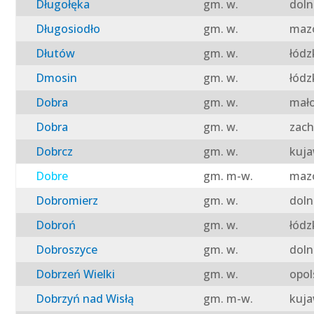
Długołęka
gm. w.
doln
Długosiodło
gm. w.
mazo
Dłutów
gm. w.
łódz
Dmosin
gm. w.
łódz
Dobra
gm. w.
mało
Dobra
gm. w.
zach
Dobrcz
gm. w.
kuja
Dobre
gm. m-w.
mazo
Dobromierz
gm. w.
doln
Dobroń
gm. w.
łódz
Dobroszyce
gm. w.
doln
Dobrzeń Wielki
gm. w.
opol
Dobrzyń nad Wisłą
gm. m-w.
kuja