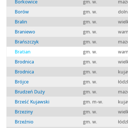
Borkowice
gm. w.
mazo
Borów
gm. w.
doln
Bralin
gm. w.
wiel
Braniewo
gm. w.
warm
Brańszczyk
gm. w.
mazo
Bratian
gm. w.
warm
Brodnica
gm. w.
wiel
Brodnica
gm. w.
kuja
Brójce
gm. w.
łódz
Brudzeń Duży
gm. w.
mazo
Brześć Kujawski
gm. m-w.
kuja
Brzeziny
gm. w.
wiel
Brzeźnio
gm. w.
łódz