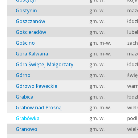
Gostynin
gm. w.
mazo
Goszczanów
gm. w.
łódz
Gościeradów
gm. w.
lube
Gościno
gm. m-w.
zach
Góra Kalwaria
gm. m-w.
mazo
Góra Świętej Małgorzaty
gm. w.
łódz
Górno
gm. w.
świę
Górowo Iławeckie
gm. w.
warm
Grabica
gm. w.
łódz
Grabów nad Prosną
gm. m-w.
wiel
Grabówka
gm. w.
podl
Granowo
gm. w.
wiel