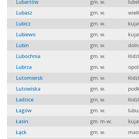
Lubartów
gm. w.
lube
Lubasz
gm. w.
wiel
Lubicz
gm. w.
kuja
Lubiewo
gm. w.
kuja
Lubin
gm. w.
doln
Lubochnia
gm. w.
łódz
Lubrza
gm. w.
opol
Lutomiersk
gm. w.
łódz
Lutowiska
gm. w.
podk
Ładzice
gm. w.
łódz
Łagów
gm. w.
lubu
Łasin
gm. m-w.
kuja
Łąck
gm. w.
mazo