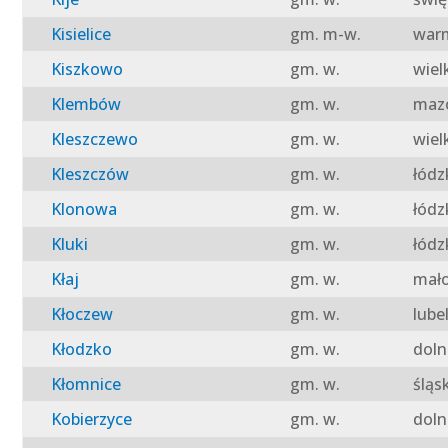
Kisielice
gm. m-w.
warm
Kiszkowo
gm. w.
wiel
Klembów
gm. w.
mazo
Kleszczewo
gm. w.
wiel
Kleszczów
gm. w.
łódz
Klonowa
gm. w.
łódz
Kluki
gm. w.
łódz
Kłaj
gm. w.
mało
Kłoczew
gm. w.
lube
Kłodzko
gm. w.
doln
Kłomnice
gm. w.
śląs
Kobierzyce
gm. w.
doln