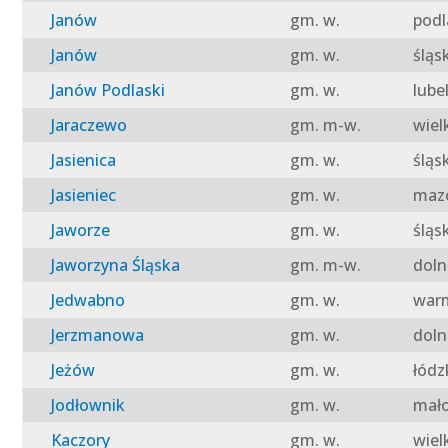
Janów
gm. w.
podl
Janów
gm. w.
śląs
Janów Podlaski
gm. w.
lube
Jaraczewo
gm. m-w.
wiel
Jasienica
gm. w.
śląs
Jasieniec
gm. w.
mazo
Jaworze
gm. w.
śląs
Jaworzyna Śląska
gm. m-w.
doln
Jedwabno
gm. w.
warm
Jerzmanowa
gm. w.
doln
Jeżów
gm. w.
łódz
Jodłownik
gm. w.
mało
Kaczory
gm. w.
wiel