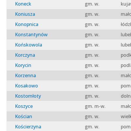
Koneck
gm. w.
kuja
Koniusza
gm. w.
mało
Konopnica
gm. w.
łódz
Konstantynów
gm. w.
lube
Końskowola
gm. w.
lube
Korczyna
gm. w.
podk
Korycin
gm. w.
podl
Korzenna
gm. w.
mało
Kosakowo
gm. w.
pomo
Kostomłoty
gm. w.
doln
Koszyce
gm. m-w.
mało
Kościan
gm. w.
wiel
Kościerzyna
gm. w.
pomo