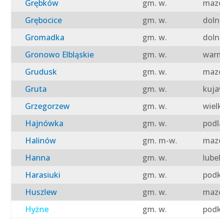
Grębków
gm. w.
mazo
Grębocice
gm. w.
doln
Gromadka
gm. w.
doln
Gronowo Elbląskie
gm. w.
warm
Grudusk
gm. w.
mazo
Gruta
gm. w.
kuja
Grzegorzew
gm. w.
wiel
Hajnówka
gm. w.
podl
Halinów
gm. m-w.
mazo
Hanna
gm. w.
lube
Harasiuki
gm. w.
podk
Huszlew
gm. w.
mazo
Hyżne
gm. w.
podk