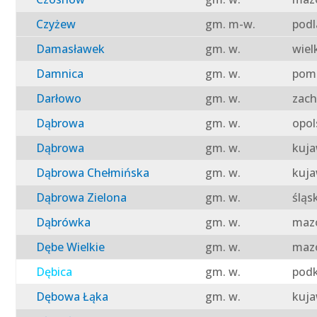
Czyżew
gm. m-w.
podl
Damasławek
gm. w.
wiel
Damnica
gm. w.
pomo
Darłowo
gm. w.
zach
Dąbrowa
gm. w.
opol
Dąbrowa
gm. w.
kuja
Dąbrowa Chełmińska
gm. w.
kuja
Dąbrowa Zielona
gm. w.
śląs
Dąbrówka
gm. w.
mazo
Dębe Wielkie
gm. w.
mazo
Dębica
gm. w.
podk
Dębowa Łąka
gm. w.
kuja