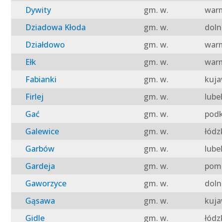
Dywity
gm. w.
warm
Dziadowa Kłoda
gm. w.
doln
Działdowo
gm. w.
warm
Ełk
gm. w.
warm
Fabianki
gm. w.
kuja
Firlej
gm. w.
lube
Gać
gm. w.
podk
Galewice
gm. w.
łódz
Garbów
gm. w.
lube
Gardeja
gm. w.
pomo
Gaworzyce
gm. w.
doln
Gąsawa
gm. w.
kuja
Gidle
gm. w.
łódz