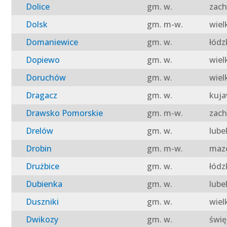
Dolice
gm. w.
zach
Dolsk
gm. m-w.
wiel
Domaniewice
gm. w.
łódz
Dopiewo
gm. w.
wiel
Doruchów
gm. w.
wiel
Dragacz
gm. w.
kuja
Drawsko Pomorskie
gm. m-w.
zach
Drelów
gm. w.
lube
Drobin
gm. m-w.
mazo
Drużbice
gm. w.
łódz
Dubienka
gm. w.
lube
Duszniki
gm. w.
wiel
Dwikozy
gm. w.
świę