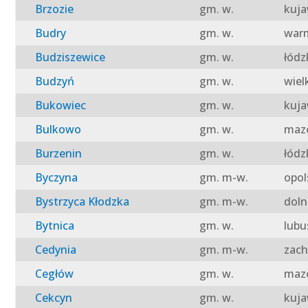
Brzozie
gm. w.
kuja
Budry
gm. w.
warm
Budziszewice
gm. w.
łódz
Budzyń
gm. w.
wiel
Bukowiec
gm. w.
kuja
Bulkowo
gm. w.
mazo
Burzenin
gm. w.
łódz
Byczyna
gm. m-w.
opol
Bystrzyca Kłodzka
gm. m-w.
doln
Bytnica
gm. w.
lubu
Cedynia
gm. m-w.
zach
Cegłów
gm. w.
mazo
Cekcyn
gm. w.
kuja