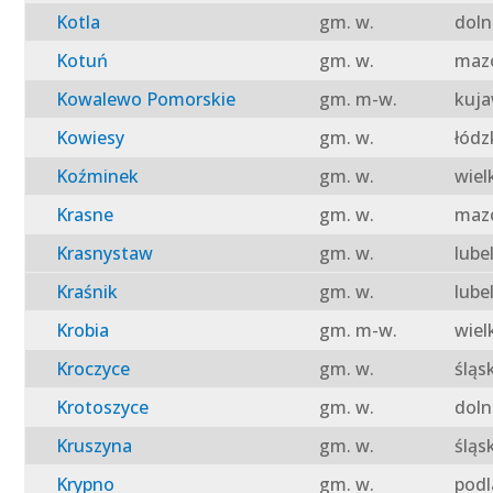
Kotla
gm. w.
doln
Kotuń
gm. w.
mazo
Kowalewo Pomorskie
gm. m-w.
kuja
Kowiesy
gm. w.
łódz
Koźminek
gm. w.
wiel
Krasne
gm. w.
mazo
Krasnystaw
gm. w.
lube
Kraśnik
gm. w.
lube
Krobia
gm. m-w.
wiel
Kroczyce
gm. w.
śląs
Krotoszyce
gm. w.
doln
Kruszyna
gm. w.
śląs
Krypno
gm. w.
podl