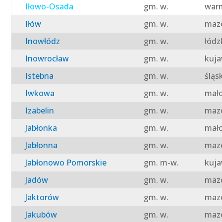
Iłowo-Osada
gm. w.
warm
Iłów
gm. w.
mazo
Inowłódz
gm. w.
łódz
Inowrocław
gm. w.
kuja
Istebna
gm. w.
śląs
Iwkowa
gm. w.
mało
Izabelin
gm. w.
mazo
Jabłonka
gm. w.
mało
Jabłonna
gm. w.
mazo
Jabłonowo Pomorskie
gm. m-w.
kuja
Jadów
gm. w.
mazo
Jaktorów
gm. w.
mazo
Jakubów
gm. w.
mazo