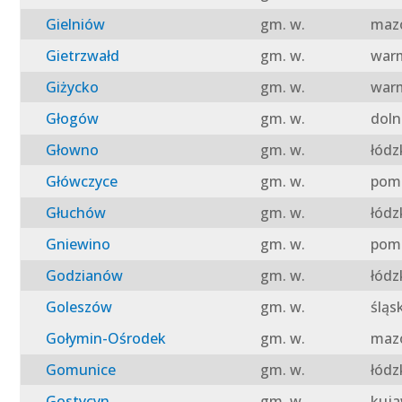
Gielniów
gm. w.
mazo
Gietrzwałd
gm. w.
warm
Giżycko
gm. w.
warm
Głogów
gm. w.
doln
Głowno
gm. w.
łódz
Główczyce
gm. w.
pomo
Głuchów
gm. w.
łódz
Gniewino
gm. w.
pomo
Godzianów
gm. w.
łódz
Goleszów
gm. w.
śląs
Gołymin-Ośrodek
gm. w.
mazo
Gomunice
gm. w.
łódz
Gostycyn
gm. w.
kuja