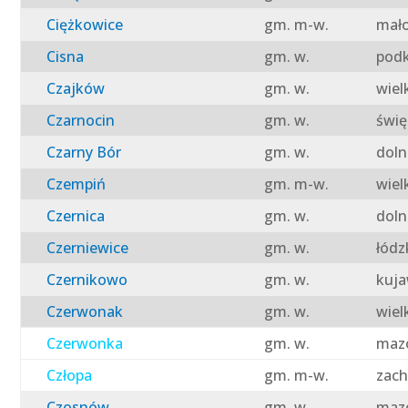
Ciężkowice
gm. m-w.
mało
Cisna
gm. w.
podk
Czajków
gm. w.
wiel
Czarnocin
gm. w.
świę
Czarny Bór
gm. w.
doln
Czempiń
gm. m-w.
wiel
Czernica
gm. w.
doln
Czerniewice
gm. w.
łódz
Czernikowo
gm. w.
kuja
Czerwonak
gm. w.
wiel
Czerwonka
gm. w.
mazo
Człopa
gm. m-w.
zach
Czosnów
gm. w.
mazo