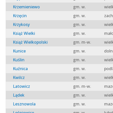
Krzemieniewo
gm. w.
wiel
Krzęcin
gm. w.
zach
Krzykosy
gm. w.
wiel
Książ Wielki
gm. w.
mało
Książ Wielkopolski
gm. m-w.
wiel
Kunice
gm. w.
doln
Kuślin
gm. w.
wiel
Kuźnica
gm. w.
podl
Kwilcz
gm. w.
wiel
Latowicz
gm. m-w.
mazo
Lądek
gm. w.
wiel
Lesznowola
gm. w.
mazo
Leśniowice
gm. w.
lube