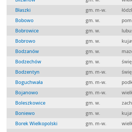
Błaszki
gm. m-w.
łódz
Bobowo
gm. w.
pomo
Bobrowice
gm. w.
lubu
Bobrowo
gm. w.
kuja
Bodzanów
gm. w.
mazo
Bodzechów
gm. w.
świę
Bodzentyn
gm. m-w.
świę
Boguchwała
gm. m-w.
podk
Bojanowo
gm. m-w.
wiel
Boleszkowice
gm. w.
zach
Boniewo
gm. w.
kuja
Borek Wielkopolski
gm. m-w.
wiel