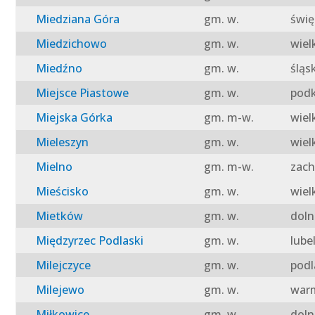
Miedziana Góra
gm. w.
świę
Miedzichowo
gm. w.
wiel
Miedźno
gm. w.
śląs
Miejsce Piastowe
gm. w.
podk
Miejska Górka
gm. m-w.
wiel
Mieleszyn
gm. w.
wiel
Mielno
gm. m-w.
zach
Mieścisko
gm. w.
wiel
Mietków
gm. w.
doln
Międzyrzec Podlaski
gm. w.
lube
Milejczyce
gm. w.
podl
Milejewo
gm. w.
warm
Miłkowice
gm. w.
doln