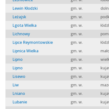
Lewin Kłodzki
gm. w.
doln
Leżajsk
gm. w.
podk
Lgota Wielka
gm. w.
łódz
Lichnowy
gm. w.
pomo
Lipce Reymontowskie
gm. w.
łódz
Lipnica Wielka
gm. w.
mało
Lipno
gm. w.
wiel
Lipno
gm. w.
kuja
Lisewo
gm. w.
kuja
Liw
gm. w.
mazo
Lniano
gm. w.
kuja
Lubanie
gm. w.
kuja