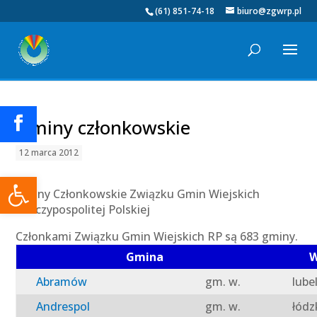
(61) 851-74-18
biuro@zgwrp.pl
Gminy członkowskie
12 marca 2012
Otwórz pasek narzędzi
Gminy Członkowskie Związku Gmin Wiejskich
Rzeczypospolitej Polskiej
Członkami Związku Gmin Wiejskich RP są 683 gminy.
Gmina
W
Abramów
gm. w.
lube
Andrespol
gm. w.
łódz