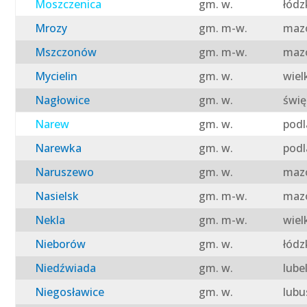
Moszczenica
gm. w.
łódz
Mrozy
gm. m-w.
mazo
Mszczonów
gm. m-w.
mazo
Mycielin
gm. w.
wiel
Nagłowice
gm. w.
świę
Narew
gm. w.
podl
Narewka
gm. w.
podl
Naruszewo
gm. w.
mazo
Nasielsk
gm. m-w.
mazo
Nekla
gm. m-w.
wiel
Nieborów
gm. w.
łódz
Niedźwiada
gm. w.
lube
Niegosławice
gm. w.
lubu