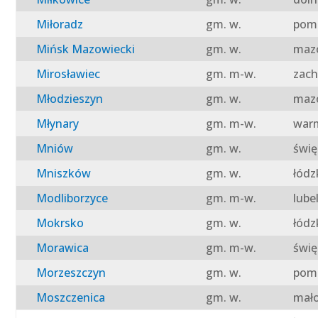
Miłoradz
gm. w.
pomo
Mińsk Mazowiecki
gm. w.
mazo
Mirosławiec
gm. m-w.
zach
Młodzieszyn
gm. w.
mazo
Młynary
gm. m-w.
warm
Mniów
gm. w.
świę
Mniszków
gm. w.
łódz
Modliborzyce
gm. m-w.
lube
Mokrsko
gm. w.
łódz
Morawica
gm. m-w.
świę
Morzeszczyn
gm. w.
pomo
Moszczenica
gm. w.
mało