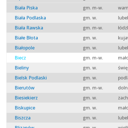
Biała Piska
gm. m-w.
warm
Biała Podlaska
gm. w.
lube
Biała Rawska
gm. m-w.
łódz
Białe Błota
gm. w.
kuja
Białopole
gm. w.
lube
Biecz
gm. m-w.
mało
Bieliny
gm. w.
świę
Bielsk Podlaski
gm. w.
podl
Bierutów
gm. m-w.
doln
Biesiekierz
gm. w.
zach
Biskupice
gm. w.
mało
Biszcza
gm. w.
lube
Blizanów
gm. w.
wiel