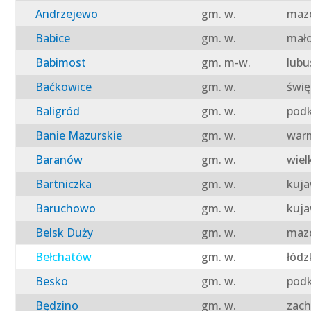
Andrzejewo
gm. w.
mazo
Babice
gm. w.
mało
Babimost
gm. m-w.
lubu
Baćkowice
gm. w.
świę
Baligród
gm. w.
podk
Banie Mazurskie
gm. w.
warm
Baranów
gm. w.
wiel
Bartniczka
gm. w.
kuja
Baruchowo
gm. w.
kuja
Belsk Duży
gm. w.
mazo
Bełchatów
gm. w.
łódz
Besko
gm. w.
podk
Będzino
gm. w.
zach