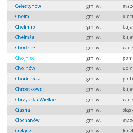
Celestynów
gm. w.
mazo
Chełm
gm. w.
lube
Chełmno
gm. w.
kuja
Chełmża
gm. w.
kuja
Chodzież
gm. w.
wiel
Chojnice
gm. w.
pomo
Chojnów
gm. w.
doln
Chorkówka
gm. w.
podk
Chrostkowo
gm. w.
kuja
Chrzypsko Wielkie
gm. w.
wiel
Ciasna
gm. w.
śląs
Ciechanów
gm. w.
mazo
Cielądz
gm. w.
łódz