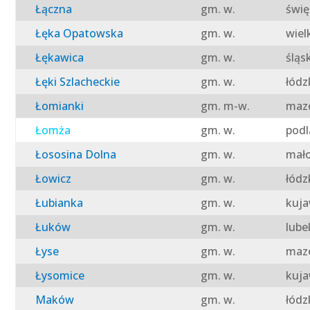
Łączna
gm. w.
świę
Łęka Opatowska
gm. w.
wiel
Łękawica
gm. w.
śląs
Łęki Szlacheckie
gm. w.
łódz
Łomianki
gm. m-w.
mazo
Łomża
gm. w.
podl
Łososina Dolna
gm. w.
mało
Łowicz
gm. w.
łódz
Łubianka
gm. w.
kuja
Łuków
gm. w.
lube
Łyse
gm. w.
mazo
Łysomice
gm. w.
kuja
Maków
gm. w.
łódz