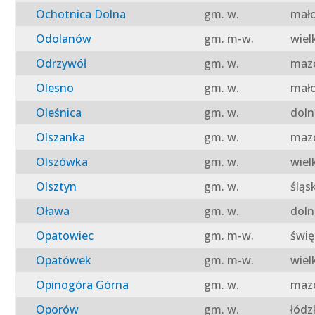
Ochotnica Dolna
gm. w.
mało
Odolanów
gm. m-w.
wiel
Odrzywół
gm. w.
mazo
Olesno
gm. w.
mało
Oleśnica
gm. w.
doln
Olszanka
gm. w.
mazo
Olszówka
gm. w.
wiel
Olsztyn
gm. w.
śląs
Oława
gm. w.
doln
Opatowiec
gm. m-w.
świę
Opatówek
gm. m-w.
wiel
Opinogóra Górna
gm. w.
mazo
Oporów
gm. w.
łódz