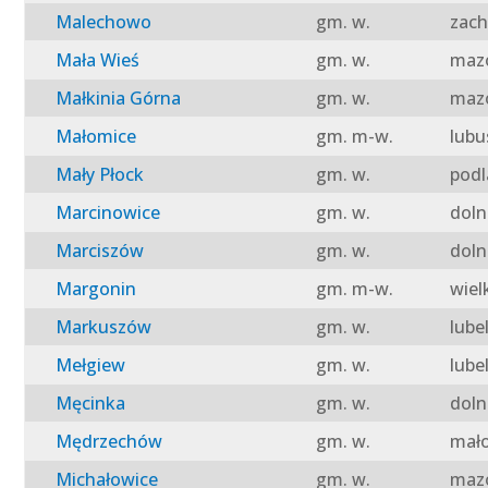
Malechowo
gm. w.
zach
Mała Wieś
gm. w.
mazo
Małkinia Górna
gm. w.
mazo
Małomice
gm. m-w.
lubu
Mały Płock
gm. w.
podl
Marcinowice
gm. w.
doln
Marciszów
gm. w.
doln
Margonin
gm. m-w.
wiel
Markuszów
gm. w.
lube
Mełgiew
gm. w.
lube
Męcinka
gm. w.
doln
Mędrzechów
gm. w.
mało
Michałowice
gm. w.
mazo