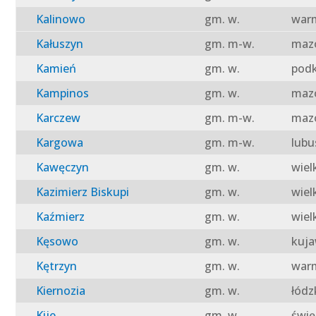
Kalinowo
gm. w.
warm
Kałuszyn
gm. m-w.
mazo
Kamień
gm. w.
podk
Kampinos
gm. w.
mazo
Karczew
gm. m-w.
mazo
Kargowa
gm. m-w.
lubu
Kawęczyn
gm. w.
wiel
Kazimierz Biskupi
gm. w.
wiel
Kaźmierz
gm. w.
wiel
Kęsowo
gm. w.
kuja
Kętrzyn
gm. w.
warm
Kiernozia
gm. w.
łódz
Kije
gm. w.
świę