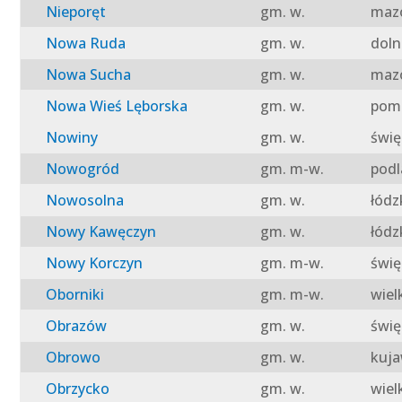
Nieporęt
gm. w.
mazo
Nowa Ruda
gm. w.
doln
Nowa Sucha
gm. w.
mazo
Nowa Wieś Lęborska
gm. w.
pomo
Nowiny
gm. w.
świę
Nowogród
gm. m-w.
podl
Nowosolna
gm. w.
łódz
Nowy Kawęczyn
gm. w.
łódz
Nowy Korczyn
gm. m-w.
świę
Oborniki
gm. m-w.
wiel
Obrazów
gm. w.
świę
Obrowo
gm. w.
kuja
Obrzycko
gm. w.
wiel