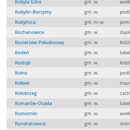
Kobyla Góra
gm. w.
wiel
Kobylin-Borzymy
gm. w.
podl
Kobylnica
gm. m-w.
pomo
Kochanowice
gm. w.
śląs
Kocierzew Południowy
gm. w.
łódz
Kodeń
gm. w.
lube
Kodrąb
gm. w.
łódz
Kolno
gm. w.
podl
Kołbiel
gm. w.
mazo
Kołobrzeg
gm. w.
zach
Komarów-Osada
gm. w.
lube
Komorniki
gm. w.
wiel
Kondratowice
gm. w.
doln