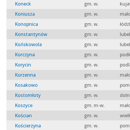
Koneck
gm. w.
kuja
Koniusza
gm. w.
mało
Konopnica
gm. w.
łódz
Konstantynów
gm. w.
lube
Końskowola
gm. w.
lube
Korczyna
gm. w.
podk
Korycin
gm. w.
podl
Korzenna
gm. w.
mało
Kosakowo
gm. w.
pomo
Kostomłoty
gm. w.
doln
Koszyce
gm. m-w.
mało
Kościan
gm. w.
wiel
Kościerzyna
gm. w.
pomo