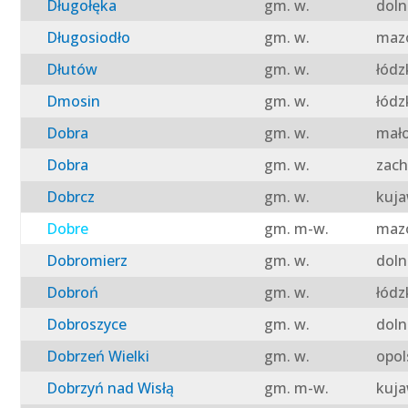
Długołęka
gm. w.
doln
Długosiodło
gm. w.
mazo
Dłutów
gm. w.
łódz
Dmosin
gm. w.
łódz
Dobra
gm. w.
mało
Dobra
gm. w.
zach
Dobrcz
gm. w.
kuja
Dobre
gm. m-w.
mazo
Dobromierz
gm. w.
doln
Dobroń
gm. w.
łódz
Dobroszyce
gm. w.
doln
Dobrzeń Wielki
gm. w.
opol
Dobrzyń nad Wisłą
gm. m-w.
kuja