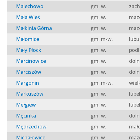
Malechowo
gm. w.
zach
Mała Wieś
gm. w.
mazo
Małkinia Górna
gm. w.
mazo
Małomice
gm. m-w.
lubu
Mały Płock
gm. w.
podl
Marcinowice
gm. w.
doln
Marciszów
gm. w.
doln
Margonin
gm. m-w.
wiel
Markuszów
gm. w.
lube
Mełgiew
gm. w.
lube
Męcinka
gm. w.
doln
Mędrzechów
gm. w.
mało
Michałowice
gm. w.
mazo