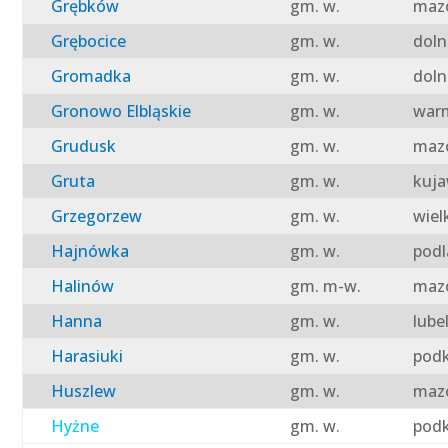
Grębków
gm. w.
mazo
Grębocice
gm. w.
doln
Gromadka
gm. w.
doln
Gronowo Elbląskie
gm. w.
warm
Grudusk
gm. w.
mazo
Gruta
gm. w.
kuja
Grzegorzew
gm. w.
wiel
Hajnówka
gm. w.
podl
Halinów
gm. m-w.
mazo
Hanna
gm. w.
lube
Harasiuki
gm. w.
podk
Huszlew
gm. w.
mazo
Hyżne
gm. w.
podk