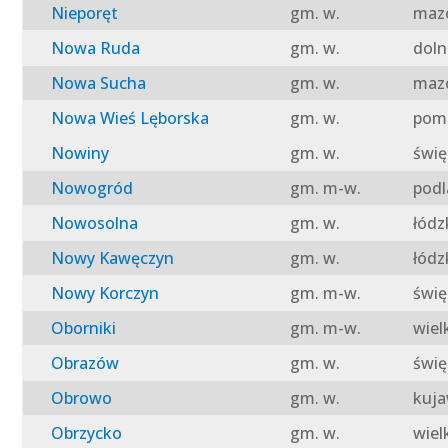
Nieporęt
gm. w.
mazo
Nowa Ruda
gm. w.
doln
Nowa Sucha
gm. w.
mazo
Nowa Wieś Lęborska
gm. w.
pomo
Nowiny
gm. w.
świę
Nowogród
gm. m-w.
podl
Nowosolna
gm. w.
łódz
Nowy Kawęczyn
gm. w.
łódz
Nowy Korczyn
gm. m-w.
świę
Oborniki
gm. m-w.
wiel
Obrazów
gm. w.
świę
Obrowo
gm. w.
kuja
Obrzycko
gm. w.
wiel