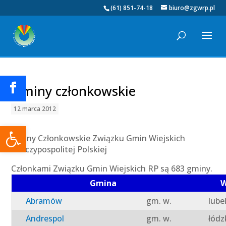
(61) 851-74-18
biuro@zgwrp.pl
Gminy członkowskie
12 marca 2012
Otwórz pasek narzędzi
Gminy Członkowskie Związku Gmin Wiejskich
Rzeczypospolitej Polskiej
Członkami Związku Gmin Wiejskich RP są 683 gminy.
Gmina
W
Abramów
gm. w.
lube
Andrespol
gm. w.
łódz