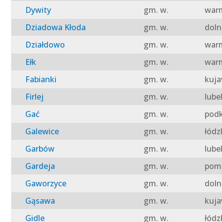
Dywity
gm. w.
warm
Dziadowa Kłoda
gm. w.
doln
Działdowo
gm. w.
warm
Ełk
gm. w.
warm
Fabianki
gm. w.
kuja
Firlej
gm. w.
lube
Gać
gm. w.
podk
Galewice
gm. w.
łódz
Garbów
gm. w.
lube
Gardeja
gm. w.
pomo
Gaworzyce
gm. w.
doln
Gąsawa
gm. w.
kuja
Gidle
gm. w.
łódz