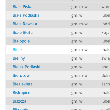
Biała Piska
gm. m-w.
warm
Biała Podlaska
gm. w.
lube
Biała Rawska
gm. m-w.
łódz
Białe Błota
gm. w.
kuja
Białopole
gm. w.
lube
Biecz
gm. m-w.
mało
Bieliny
gm. w.
świę
Bielsk Podlaski
gm. w.
podl
Bierutów
gm. m-w.
doln
Biesiekierz
gm. w.
zach
Biskupice
gm. w.
mało
Biszcza
gm. w.
lube
Blizanów
gm. w.
wiel