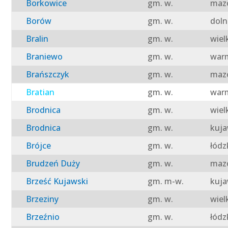
Borkowice
gm. w.
mazo
Borów
gm. w.
doln
Bralin
gm. w.
wiel
Braniewo
gm. w.
warm
Brańszczyk
gm. w.
mazo
Bratian
gm. w.
warm
Brodnica
gm. w.
wiel
Brodnica
gm. w.
kuja
Brójce
gm. w.
łódz
Brudzeń Duży
gm. w.
mazo
Brześć Kujawski
gm. m-w.
kuja
Brzeziny
gm. w.
wiel
Brzeźnio
gm. w.
łódz