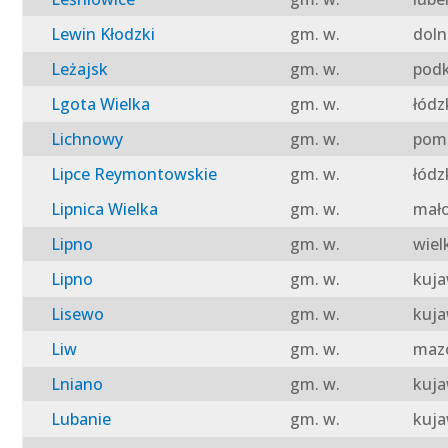
Lewin Kłodzki
gm. w.
doln
Leżajsk
gm. w.
podk
Lgota Wielka
gm. w.
łódz
Lichnowy
gm. w.
pomo
Lipce Reymontowskie
gm. w.
łódz
Lipnica Wielka
gm. w.
mało
Lipno
gm. w.
wiel
Lipno
gm. w.
kuja
Lisewo
gm. w.
kuja
Liw
gm. w.
mazo
Lniano
gm. w.
kuja
Lubanie
gm. w.
kuja