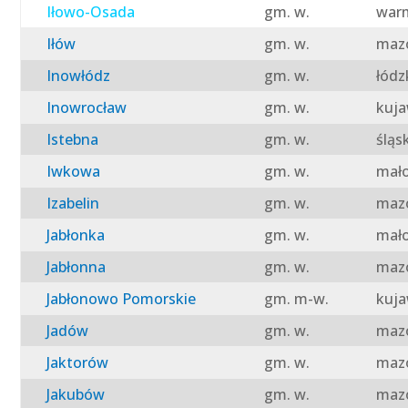
Iłowo-Osada
gm. w.
warm
Iłów
gm. w.
mazo
Inowłódz
gm. w.
łódz
Inowrocław
gm. w.
kuja
Istebna
gm. w.
śląs
Iwkowa
gm. w.
mało
Izabelin
gm. w.
mazo
Jabłonka
gm. w.
mało
Jabłonna
gm. w.
mazo
Jabłonowo Pomorskie
gm. m-w.
kuja
Jadów
gm. w.
mazo
Jaktorów
gm. w.
mazo
Jakubów
gm. w.
mazo