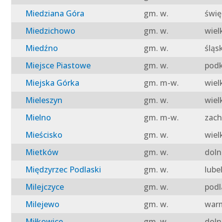
Miedziana Góra
gm. w.
świę
Miedzichowo
gm. w.
wiel
Miedźno
gm. w.
śląs
Miejsce Piastowe
gm. w.
podk
Miejska Górka
gm. m-w.
wiel
Mieleszyn
gm. w.
wiel
Mielno
gm. m-w.
zach
Mieścisko
gm. w.
wiel
Mietków
gm. w.
doln
Międzyrzec Podlaski
gm. w.
lube
Milejczyce
gm. w.
podl
Milejewo
gm. w.
warm
Miłkowice
gm. w.
doln