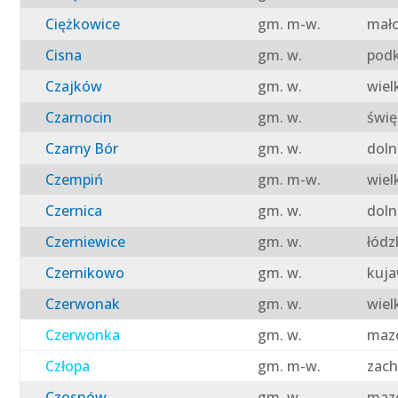
Ciężkowice
gm. m-w.
mało
Cisna
gm. w.
podk
Czajków
gm. w.
wiel
Czarnocin
gm. w.
świę
Czarny Bór
gm. w.
doln
Czempiń
gm. m-w.
wiel
Czernica
gm. w.
doln
Czerniewice
gm. w.
łódz
Czernikowo
gm. w.
kuja
Czerwonak
gm. w.
wiel
Czerwonka
gm. w.
mazo
Człopa
gm. m-w.
zach
Czosnów
gm. w.
mazo