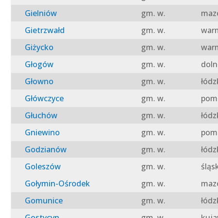
Gielniów
gm. w.
mazo
Gietrzwałd
gm. w.
warm
Giżycko
gm. w.
warm
Głogów
gm. w.
doln
Głowno
gm. w.
łódz
Główczyce
gm. w.
pomo
Głuchów
gm. w.
łódz
Gniewino
gm. w.
pomo
Godzianów
gm. w.
łódz
Goleszów
gm. w.
śląs
Gołymin-Ośrodek
gm. w.
mazo
Gomunice
gm. w.
łódz
Gostycyn
gm. w.
kuja