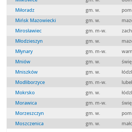
Miłoradz
gm. w.
pomo
Mińsk Mazowiecki
gm. w.
mazo
Mirosławiec
gm. m-w.
zach
Młodzieszyn
gm. w.
mazo
Młynary
gm. m-w.
warm
Mniów
gm. w.
świę
Mniszków
gm. w.
łódz
Modliborzyce
gm. m-w.
lube
Mokrsko
gm. w.
łódz
Morawica
gm. m-w.
świę
Morzeszczyn
gm. w.
pomo
Moszczenica
gm. w.
mało