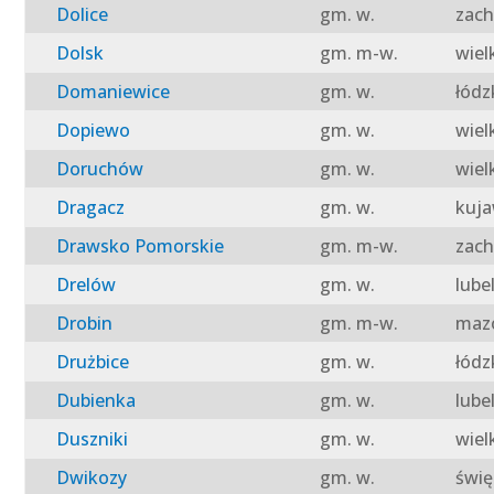
Dolice
gm. w.
zach
Dolsk
gm. m-w.
wiel
Domaniewice
gm. w.
łódz
Dopiewo
gm. w.
wiel
Doruchów
gm. w.
wiel
Dragacz
gm. w.
kuja
Drawsko Pomorskie
gm. m-w.
zach
Drelów
gm. w.
lube
Drobin
gm. m-w.
mazo
Drużbice
gm. w.
łódz
Dubienka
gm. w.
lube
Duszniki
gm. w.
wiel
Dwikozy
gm. w.
świę