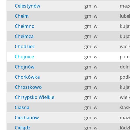
Celestynów
gm. w.
mazo
Chełm
gm. w.
lube
Chełmno
gm. w.
kuja
Chełmża
gm. w.
kuja
Chodzież
gm. w.
wiel
Chojnice
gm. w.
pomo
Chojnów
gm. w.
doln
Chorkówka
gm. w.
podk
Chrostkowo
gm. w.
kuja
Chrzypsko Wielkie
gm. w.
wiel
Ciasna
gm. w.
śląs
Ciechanów
gm. w.
mazo
Cielądz
gm. w.
łódz