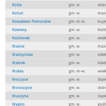
Kotla
gm. w.
doln
Kotuń
gm. w.
mazo
Kowalewo Pomorskie
gm. m-w.
kuja
Kowiesy
gm. w.
łódz
Koźminek
gm. w.
wiel
Krasne
gm. w.
mazo
Krasnystaw
gm. w.
lube
Kraśnik
gm. w.
lube
Krobia
gm. m-w.
wiel
Kroczyce
gm. w.
śląs
Krotoszyce
gm. w.
doln
Kruszyna
gm. w.
śląs
Krypno
gm. w.
podl