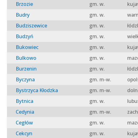
Brzozie
gm. w.
kuja
Budry
gm. w.
warm
Budziszewice
gm. w.
łódz
Budzyń
gm. w.
wiel
Bukowiec
gm. w.
kuja
Bulkowo
gm. w.
mazo
Burzenin
gm. w.
łódz
Byczyna
gm. m-w.
opol
Bystrzyca Kłodzka
gm. m-w.
doln
Bytnica
gm. w.
lubu
Cedynia
gm. m-w.
zach
Cegłów
gm. w.
mazo
Cekcyn
gm. w.
kuja