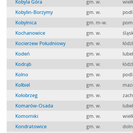
Kobyla Góra
gm. w.
wiel
Kobylin-Borzymy
gm. w.
podl
Kobylnica
gm. m-w.
pomo
Kochanowice
gm. w.
śląs
Kocierzew Południowy
gm. w.
łódz
Kodeń
gm. w.
lube
Kodrąb
gm. w.
łódz
Kolno
gm. w.
podl
Kołbiel
gm. w.
mazo
Kołobrzeg
gm. w.
zach
Komarów-Osada
gm. w.
lube
Komorniki
gm. w.
wiel
Kondratowice
gm. w.
doln