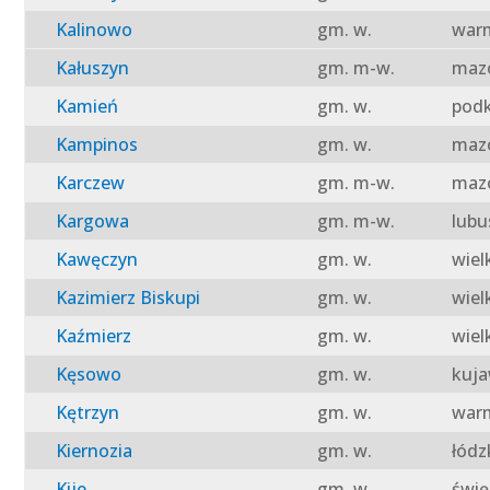
Kalinowo
gm. w.
warm
Kałuszyn
gm. m-w.
mazo
Kamień
gm. w.
podk
Kampinos
gm. w.
mazo
Karczew
gm. m-w.
mazo
Kargowa
gm. m-w.
lubu
Kawęczyn
gm. w.
wiel
Kazimierz Biskupi
gm. w.
wiel
Kaźmierz
gm. w.
wiel
Kęsowo
gm. w.
kuja
Kętrzyn
gm. w.
warm
Kiernozia
gm. w.
łódz
Kije
gm. w.
świę