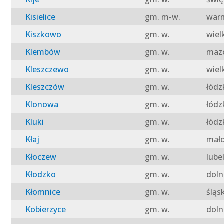
Kisielice
gm. m-w.
warm
Kiszkowo
gm. w.
wiel
Klembów
gm. w.
mazo
Kleszczewo
gm. w.
wiel
Kleszczów
gm. w.
łódz
Klonowa
gm. w.
łódz
Kluki
gm. w.
łódz
Kłaj
gm. w.
mało
Kłoczew
gm. w.
lube
Kłodzko
gm. w.
doln
Kłomnice
gm. w.
śląs
Kobierzyce
gm. w.
doln