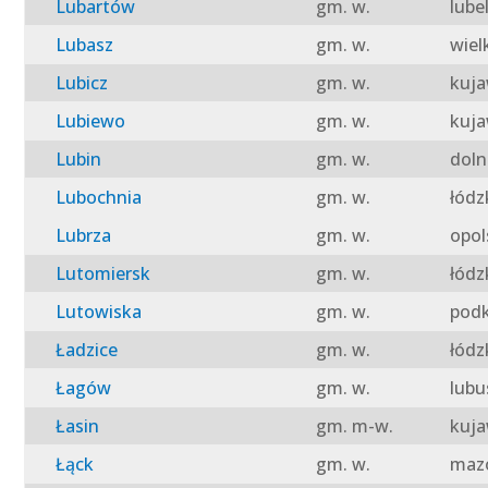
Lubartów
gm. w.
lube
Lubasz
gm. w.
wiel
Lubicz
gm. w.
kuja
Lubiewo
gm. w.
kuja
Lubin
gm. w.
doln
Lubochnia
gm. w.
łódz
Lubrza
gm. w.
opol
Lutomiersk
gm. w.
łódz
Lutowiska
gm. w.
podk
Ładzice
gm. w.
łódz
Łagów
gm. w.
lubu
Łasin
gm. m-w.
kuja
Łąck
gm. w.
mazo