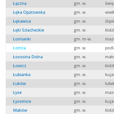
Łączna
gm. w.
świę
Łęka Opatowska
gm. w.
wiel
Łękawica
gm. w.
śląs
Łęki Szlacheckie
gm. w.
łódz
Łomianki
gm. m-w.
mazo
Łomża
gm. w.
podl
Łososina Dolna
gm. w.
mało
Łowicz
gm. w.
łódz
Łubianka
gm. w.
kuja
Łuków
gm. w.
lube
Łyse
gm. w.
mazo
Łysomice
gm. w.
kuja
Maków
gm. w.
łódz