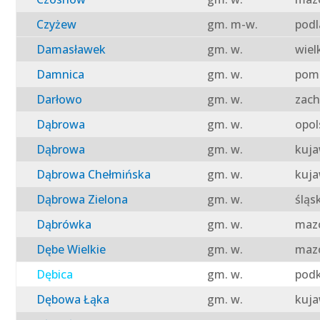
Czyżew
gm. m-w.
podl
Damasławek
gm. w.
wiel
Damnica
gm. w.
pomo
Darłowo
gm. w.
zach
Dąbrowa
gm. w.
opol
Dąbrowa
gm. w.
kuja
Dąbrowa Chełmińska
gm. w.
kuja
Dąbrowa Zielona
gm. w.
śląs
Dąbrówka
gm. w.
mazo
Dębe Wielkie
gm. w.
mazo
Dębica
gm. w.
podk
Dębowa Łąka
gm. w.
kuja