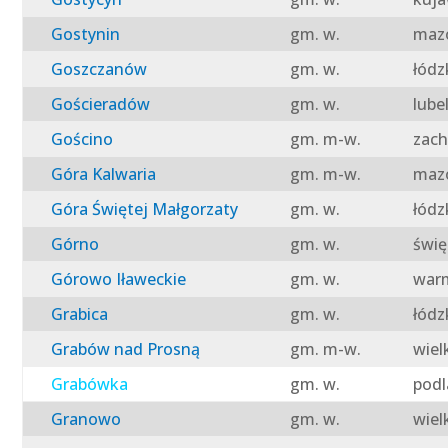
Gostynin
gm. w.
mazo
Goszczanów
gm. w.
łódz
Gościeradów
gm. w.
lube
Gościno
gm. m-w.
zach
Góra Kalwaria
gm. m-w.
mazo
Góra Świętej Małgorzaty
gm. w.
łódz
Górno
gm. w.
świę
Górowo Iławeckie
gm. w.
warm
Grabica
gm. w.
łódz
Grabów nad Prosną
gm. m-w.
wiel
Grabówka
gm. w.
podl
Granowo
gm. w.
wiel