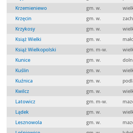
Krzemieniewo
gm. w.
wiel
Krzęcin
gm. w.
zach
Krzykosy
gm. w.
wiel
Książ Wielki
gm. w.
mało
Książ Wielkopolski
gm. m-w.
wiel
Kunice
gm. w.
doln
Kuślin
gm. w.
wiel
Kuźnica
gm. w.
podl
Kwilcz
gm. w.
wiel
Latowicz
gm. m-w.
mazo
Lądek
gm. w.
wiel
Lesznowola
gm. w.
mazo
Leśniowice
gm. w.
lube