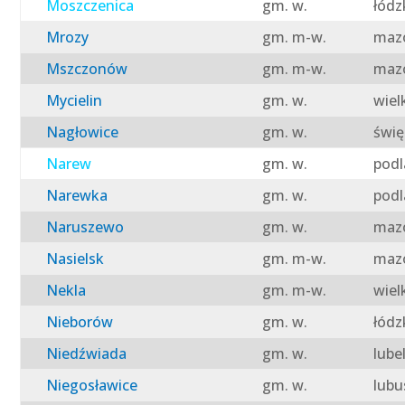
Moszczenica
gm. w.
łódz
Mrozy
gm. m-w.
mazo
Mszczonów
gm. m-w.
mazo
Mycielin
gm. w.
wiel
Nagłowice
gm. w.
świę
Narew
gm. w.
podl
Narewka
gm. w.
podl
Naruszewo
gm. w.
mazo
Nasielsk
gm. m-w.
mazo
Nekla
gm. m-w.
wiel
Nieborów
gm. w.
łódz
Niedźwiada
gm. w.
lube
Niegosławice
gm. w.
lubu