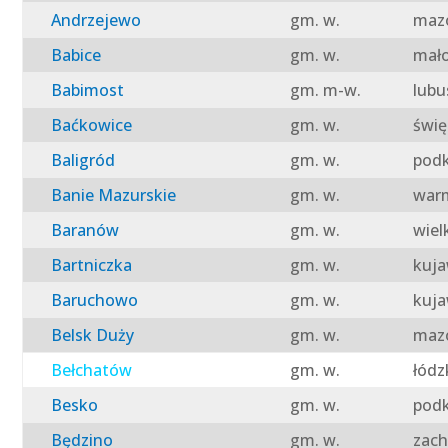
Andrzejewo
gm. w.
mazo
Babice
gm. w.
mało
Babimost
gm. m-w.
lubu
Baćkowice
gm. w.
świę
Baligród
gm. w.
podk
Banie Mazurskie
gm. w.
warm
Baranów
gm. w.
wiel
Bartniczka
gm. w.
kuja
Baruchowo
gm. w.
kuja
Belsk Duży
gm. w.
mazo
Bełchatów
gm. w.
łódz
Besko
gm. w.
podk
Będzino
gm. w.
zach