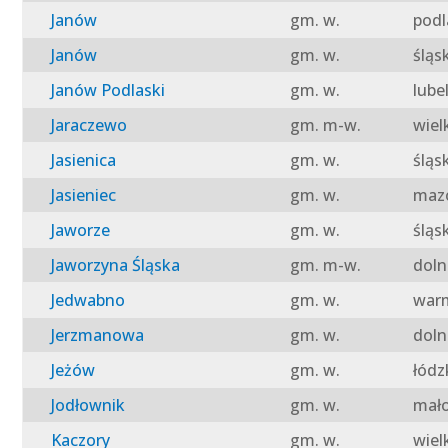
Janów
gm. w.
podl
Janów
gm. w.
śląs
Janów Podlaski
gm. w.
lube
Jaraczewo
gm. m-w.
wiel
Jasienica
gm. w.
śląs
Jasieniec
gm. w.
mazo
Jaworze
gm. w.
śląs
Jaworzyna Śląska
gm. m-w.
doln
Jedwabno
gm. w.
warm
Jerzmanowa
gm. w.
doln
Jeżów
gm. w.
łódz
Jodłownik
gm. w.
mało
Kaczory
gm. w.
wiel