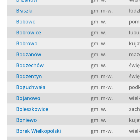
Błaszki
gm. m-w.
łódz
Bobowo
gm. w.
pomo
Bobrowice
gm. w.
lubu
Bobrowo
gm. w.
kuja
Bodzanów
gm. w.
mazo
Bodzechów
gm. w.
świę
Bodzentyn
gm. m-w.
świę
Boguchwała
gm. m-w.
podk
Bojanowo
gm. m-w.
wiel
Boleszkowice
gm. w.
zach
Boniewo
gm. w.
kuja
Borek Wielkopolski
gm. m-w.
wiel