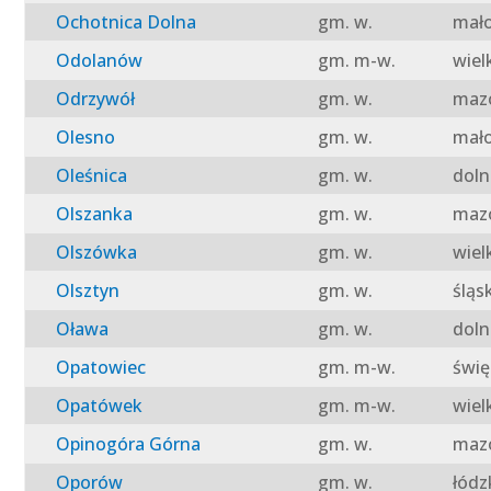
Ochotnica Dolna
gm. w.
mało
Odolanów
gm. m-w.
wiel
Odrzywół
gm. w.
mazo
Olesno
gm. w.
mało
Oleśnica
gm. w.
doln
Olszanka
gm. w.
mazo
Olszówka
gm. w.
wiel
Olsztyn
gm. w.
śląs
Oława
gm. w.
doln
Opatowiec
gm. m-w.
świę
Opatówek
gm. m-w.
wiel
Opinogóra Górna
gm. w.
mazo
Oporów
gm. w.
łódz