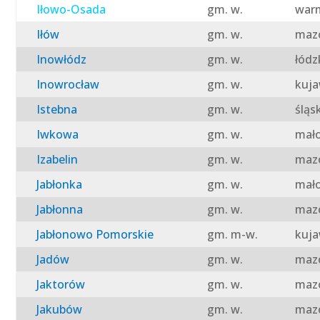
Iłowo-Osada
gm. w.
warm
Iłów
gm. w.
mazo
Inowłódz
gm. w.
łódz
Inowrocław
gm. w.
kuja
Istebna
gm. w.
śląs
Iwkowa
gm. w.
mało
Izabelin
gm. w.
mazo
Jabłonka
gm. w.
mało
Jabłonna
gm. w.
mazo
Jabłonowo Pomorskie
gm. m-w.
kuja
Jadów
gm. w.
mazo
Jaktorów
gm. w.
mazo
Jakubów
gm. w.
mazo