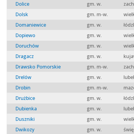
Dolice
gm. w.
zach
Dolsk
gm. m-w.
wiel
Domaniewice
gm. w.
łódz
Dopiewo
gm. w.
wiel
Doruchów
gm. w.
wiel
Dragacz
gm. w.
kuja
Drawsko Pomorskie
gm. m-w.
zach
Drelów
gm. w.
lube
Drobin
gm. m-w.
mazo
Drużbice
gm. w.
łódz
Dubienka
gm. w.
lube
Duszniki
gm. w.
wiel
Dwikozy
gm. w.
świę