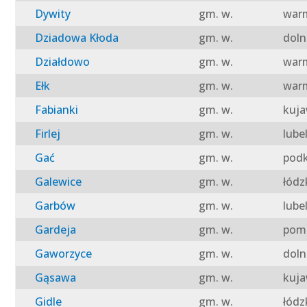
Dywity
gm. w.
warm
Dziadowa Kłoda
gm. w.
doln
Działdowo
gm. w.
warm
Ełk
gm. w.
warm
Fabianki
gm. w.
kuja
Firlej
gm. w.
lube
Gać
gm. w.
podk
Galewice
gm. w.
łódz
Garbów
gm. w.
lube
Gardeja
gm. w.
pomo
Gaworzyce
gm. w.
doln
Gąsawa
gm. w.
kuja
Gidle
gm. w.
łódz