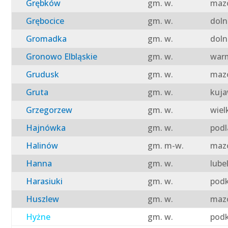
Grębków
gm. w.
mazo
Grębocice
gm. w.
doln
Gromadka
gm. w.
doln
Gronowo Elbląskie
gm. w.
warm
Grudusk
gm. w.
mazo
Gruta
gm. w.
kuja
Grzegorzew
gm. w.
wiel
Hajnówka
gm. w.
podl
Halinów
gm. m-w.
mazo
Hanna
gm. w.
lube
Harasiuki
gm. w.
podk
Huszlew
gm. w.
mazo
Hyżne
gm. w.
podk