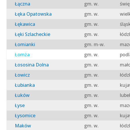
Łączna
gm. w.
świę
Łęka Opatowska
gm. w.
wiel
Łękawica
gm. w.
śląs
Łęki Szlacheckie
gm. w.
łódz
Łomianki
gm. m-w.
mazo
Łomża
gm. w.
podl
Łososina Dolna
gm. w.
mało
Łowicz
gm. w.
łódz
Łubianka
gm. w.
kuja
Łuków
gm. w.
lube
Łyse
gm. w.
mazo
Łysomice
gm. w.
kuja
Maków
gm. w.
łódz