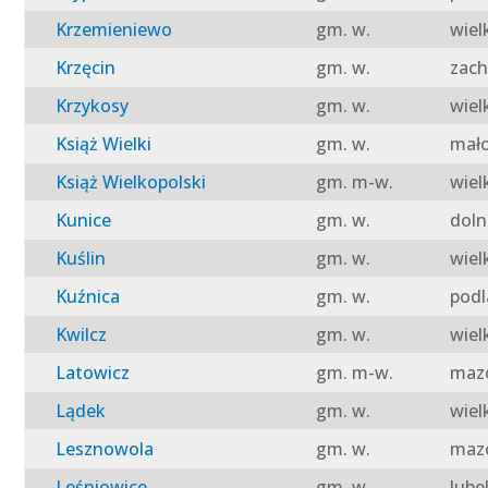
Krzemieniewo
gm. w.
wiel
Krzęcin
gm. w.
zach
Krzykosy
gm. w.
wiel
Książ Wielki
gm. w.
mało
Książ Wielkopolski
gm. m-w.
wiel
Kunice
gm. w.
doln
Kuślin
gm. w.
wiel
Kuźnica
gm. w.
podl
Kwilcz
gm. w.
wiel
Latowicz
gm. m-w.
mazo
Lądek
gm. w.
wiel
Lesznowola
gm. w.
mazo
Leśniowice
gm. w.
lube