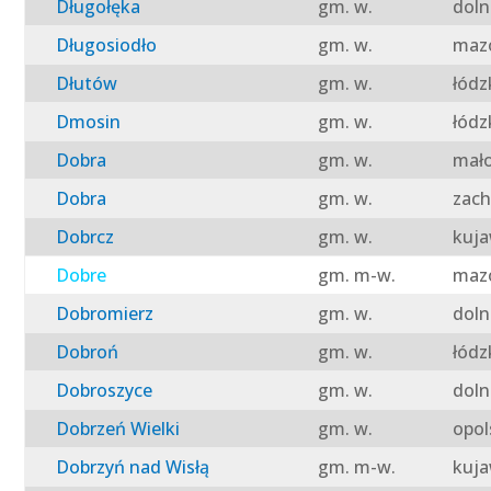
Długołęka
gm. w.
doln
Długosiodło
gm. w.
mazo
Dłutów
gm. w.
łódz
Dmosin
gm. w.
łódz
Dobra
gm. w.
mało
Dobra
gm. w.
zach
Dobrcz
gm. w.
kuja
Dobre
gm. m-w.
mazo
Dobromierz
gm. w.
doln
Dobroń
gm. w.
łódz
Dobroszyce
gm. w.
doln
Dobrzeń Wielki
gm. w.
opol
Dobrzyń nad Wisłą
gm. m-w.
kuja