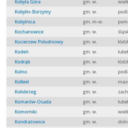
Kobyla Góra
gm. w.
wiel
Kobylin-Borzymy
gm. w.
podl
Kobylnica
gm. m-w.
pomo
Kochanowice
gm. w.
śląs
Kocierzew Południowy
gm. w.
łódz
Kodeń
gm. w.
lube
Kodrąb
gm. w.
łódz
Kolno
gm. w.
podl
Kołbiel
gm. w.
mazo
Kołobrzeg
gm. w.
zach
Komarów-Osada
gm. w.
lube
Komorniki
gm. w.
wiel
Kondratowice
gm. w.
doln