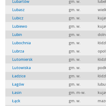
Lubartów
gm. w.
lube
Lubasz
gm. w.
wiel
Lubicz
gm. w.
kuja
Lubiewo
gm. w.
kuja
Lubin
gm. w.
doln
Lubochnia
gm. w.
łódz
Lubrza
gm. w.
opol
Lutomiersk
gm. w.
łódz
Lutowiska
gm. w.
podk
Ładzice
gm. w.
łódz
Łagów
gm. w.
lubu
Łasin
gm. m-w.
kuja
Łąck
gm. w.
mazo