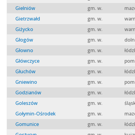
Gielniów
gm. w.
mazo
Gietrzwałd
gm. w.
warm
Giżycko
gm. w.
warm
Głogów
gm. w.
doln
Głowno
gm. w.
łódz
Główczyce
gm. w.
pomo
Głuchów
gm. w.
łódz
Gniewino
gm. w.
pomo
Godzianów
gm. w.
łódz
Goleszów
gm. w.
śląs
Gołymin-Ośrodek
gm. w.
mazo
Gomunice
gm. w.
łódz
Gostycyn
gm. w.
kuja