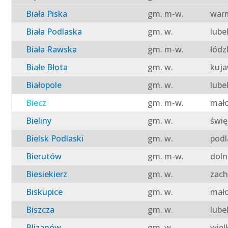
Biała Piska
gm. m-w.
warm
Biała Podlaska
gm. w.
lube
Biała Rawska
gm. m-w.
łódz
Białe Błota
gm. w.
kuja
Białopole
gm. w.
lube
Biecz
gm. m-w.
mało
Bieliny
gm. w.
świę
Bielsk Podlaski
gm. w.
podl
Bierutów
gm. m-w.
doln
Biesiekierz
gm. w.
zach
Biskupice
gm. w.
mało
Biszcza
gm. w.
lube
Blizanów
gm. w.
wiel