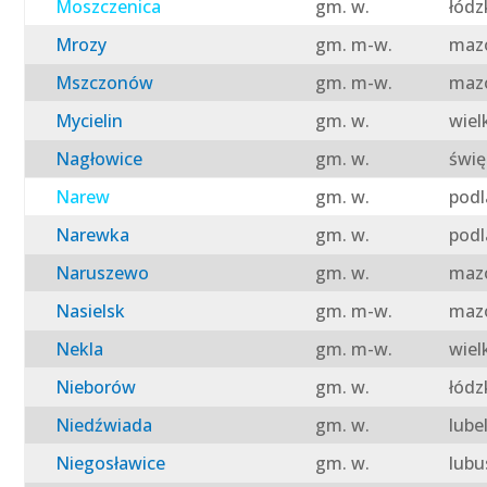
Moszczenica
gm. w.
łódz
Mrozy
gm. m-w.
mazo
Mszczonów
gm. m-w.
mazo
Mycielin
gm. w.
wiel
Nagłowice
gm. w.
świę
Narew
gm. w.
podl
Narewka
gm. w.
podl
Naruszewo
gm. w.
mazo
Nasielsk
gm. m-w.
mazo
Nekla
gm. m-w.
wiel
Nieborów
gm. w.
łódz
Niedźwiada
gm. w.
lube
Niegosławice
gm. w.
lubu