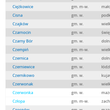
Ciężkowice
gm. m-w.
mało
Cisna
gm. w.
podk
Czajków
gm. w.
wiel
Czarnocin
gm. w.
świę
Czarny Bór
gm. w.
doln
Czempiń
gm. m-w.
wiel
Czernica
gm. w.
doln
Czerniewice
gm. w.
łódz
Czernikowo
gm. w.
kuja
Czerwonak
gm. w.
wiel
Czerwonka
gm. w.
mazo
Człopa
gm. m-w.
zach
Czosnów
gm. w.
mazo