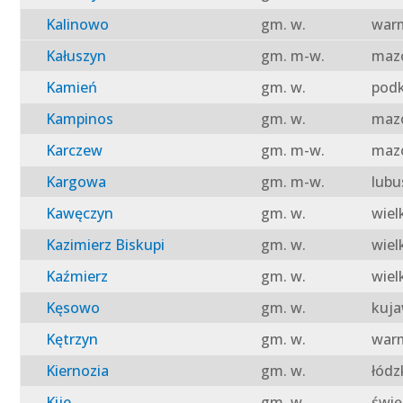
Kalinowo
gm. w.
warm
Kałuszyn
gm. m-w.
mazo
Kamień
gm. w.
podk
Kampinos
gm. w.
mazo
Karczew
gm. m-w.
mazo
Kargowa
gm. m-w.
lubu
Kawęczyn
gm. w.
wiel
Kazimierz Biskupi
gm. w.
wiel
Kaźmierz
gm. w.
wiel
Kęsowo
gm. w.
kuja
Kętrzyn
gm. w.
warm
Kiernozia
gm. w.
łódz
Kije
gm. w.
świę