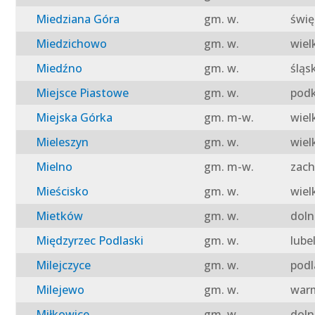
Miedziana Góra
gm. w.
świę
Miedzichowo
gm. w.
wiel
Miedźno
gm. w.
śląs
Miejsce Piastowe
gm. w.
podk
Miejska Górka
gm. m-w.
wiel
Mieleszyn
gm. w.
wiel
Mielno
gm. m-w.
zach
Mieścisko
gm. w.
wiel
Mietków
gm. w.
doln
Międzyrzec Podlaski
gm. w.
lube
Milejczyce
gm. w.
podl
Milejewo
gm. w.
warm
Miłkowice
gm. w.
doln