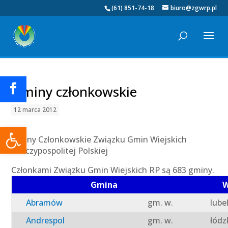
(61) 851-74-18
biuro@zgwrp.pl
Gminy członkowskie
12 marca 2012
Otwórz pasek narzędzi
Gminy Członkowskie Związku Gmin Wiejskich
Rzeczypospolitej Polskiej
Członkami Związku Gmin Wiejskich RP są 683 gminy.
Gmina
W
Abramów
gm. w.
lube
Andrespol
gm. w.
łódz