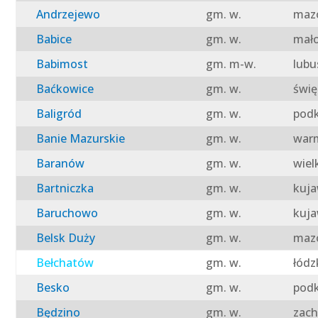
Andrzejewo
gm. w.
mazo
Babice
gm. w.
mało
Babimost
gm. m-w.
lubu
Baćkowice
gm. w.
świę
Baligród
gm. w.
podk
Banie Mazurskie
gm. w.
warm
Baranów
gm. w.
wiel
Bartniczka
gm. w.
kuja
Baruchowo
gm. w.
kuja
Belsk Duży
gm. w.
mazo
Bełchatów
gm. w.
łódz
Besko
gm. w.
podk
Będzino
gm. w.
zach