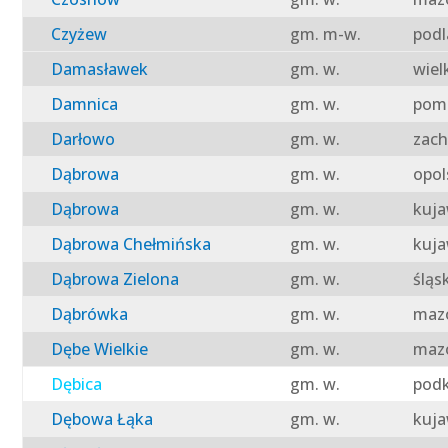
Czyżew
gm. m-w.
podl
Damasławek
gm. w.
wiel
Damnica
gm. w.
pomo
Darłowo
gm. w.
zach
Dąbrowa
gm. w.
opol
Dąbrowa
gm. w.
kuja
Dąbrowa Chełmińska
gm. w.
kuja
Dąbrowa Zielona
gm. w.
śląs
Dąbrówka
gm. w.
mazo
Dębe Wielkie
gm. w.
mazo
Dębica
gm. w.
podk
Dębowa Łąka
gm. w.
kuja