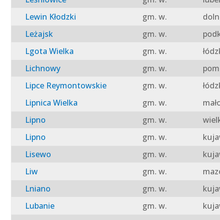
Lewin Kłodzki
gm. w.
doln
Leżajsk
gm. w.
podk
Lgota Wielka
gm. w.
łódz
Lichnowy
gm. w.
pomo
Lipce Reymontowskie
gm. w.
łódz
Lipnica Wielka
gm. w.
mało
Lipno
gm. w.
wiel
Lipno
gm. w.
kuja
Lisewo
gm. w.
kuja
Liw
gm. w.
mazo
Lniano
gm. w.
kuja
Lubanie
gm. w.
kuja