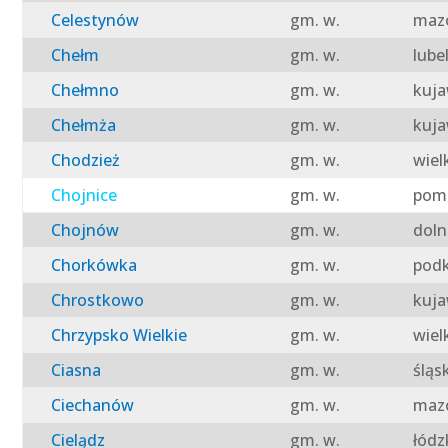
Celestynów
gm. w.
mazo
Chełm
gm. w.
lube
Chełmno
gm. w.
kuja
Chełmża
gm. w.
kuja
Chodzież
gm. w.
wiel
Chojnice
gm. w.
pomo
Chojnów
gm. w.
doln
Chorkówka
gm. w.
podk
Chrostkowo
gm. w.
kuja
Chrzypsko Wielkie
gm. w.
wiel
Ciasna
gm. w.
śląs
Ciechanów
gm. w.
mazo
Cielądz
gm. w.
łódz