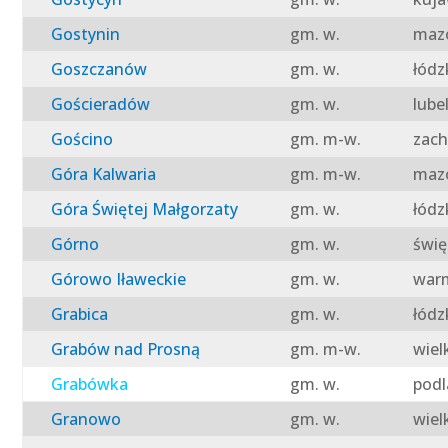
Gostynin
gm. w.
mazo
Goszczanów
gm. w.
łódz
Gościeradów
gm. w.
lube
Gościno
gm. m-w.
zach
Góra Kalwaria
gm. m-w.
mazo
Góra Świętej Małgorzaty
gm. w.
łódz
Górno
gm. w.
świę
Górowo Iławeckie
gm. w.
warm
Grabica
gm. w.
łódz
Grabów nad Prosną
gm. m-w.
wiel
Grabówka
gm. w.
podl
Granowo
gm. w.
wiel