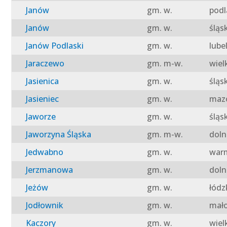
Janów
gm. w.
podl
Janów
gm. w.
śląs
Janów Podlaski
gm. w.
lube
Jaraczewo
gm. m-w.
wiel
Jasienica
gm. w.
śląs
Jasieniec
gm. w.
mazo
Jaworze
gm. w.
śląs
Jaworzyna Śląska
gm. m-w.
doln
Jedwabno
gm. w.
warm
Jerzmanowa
gm. w.
doln
Jeżów
gm. w.
łódz
Jodłownik
gm. w.
mało
Kaczory
gm. w.
wiel