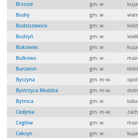
Brzozie
gm. w.
kuja
Budry
gm. w.
warm
Budziszewice
gm. w.
łódz
Budzyń
gm. w.
wiel
Bukowiec
gm. w.
kuja
Bulkowo
gm. w.
mazo
Burzenin
gm. w.
łódz
Byczyna
gm. m-w.
opol
Bystrzyca Kłodzka
gm. m-w.
doln
Bytnica
gm. w.
lubu
Cedynia
gm. m-w.
zach
Cegłów
gm. w.
mazo
Cekcyn
gm. w.
kuja