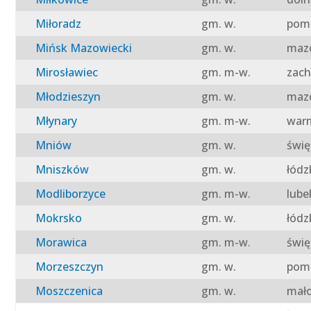
Miłoradz
gm. w.
pomo
Mińsk Mazowiecki
gm. w.
mazo
Mirosławiec
gm. m-w.
zach
Młodzieszyn
gm. w.
mazo
Młynary
gm. m-w.
warm
Mniów
gm. w.
świę
Mniszków
gm. w.
łódz
Modliborzyce
gm. m-w.
lube
Mokrsko
gm. w.
łódz
Morawica
gm. m-w.
świę
Morzeszczyn
gm. w.
pomo
Moszczenica
gm. w.
mało