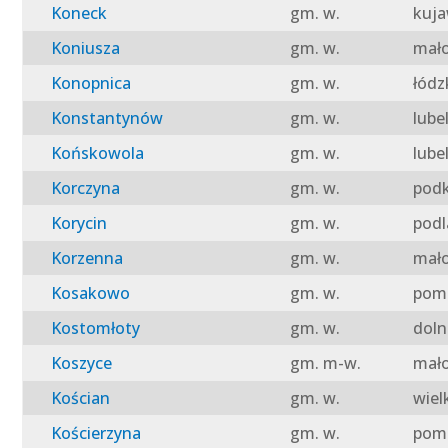
Koneck
gm. w.
kuja
Koniusza
gm. w.
mało
Konopnica
gm. w.
łódz
Konstantynów
gm. w.
lube
Końskowola
gm. w.
lube
Korczyna
gm. w.
podk
Korycin
gm. w.
podl
Korzenna
gm. w.
mało
Kosakowo
gm. w.
pomo
Kostomłoty
gm. w.
doln
Koszyce
gm. m-w.
mało
Kościan
gm. w.
wiel
Kościerzyna
gm. w.
pomo