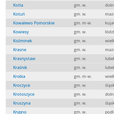
Kotla
gm. w.
doln
Kotuń
gm. w.
mazo
Kowalewo Pomorskie
gm. m-w.
kuja
Kowiesy
gm. w.
łódz
Koźminek
gm. w.
wiel
Krasne
gm. w.
mazo
Krasnystaw
gm. w.
lube
Kraśnik
gm. w.
lube
Krobia
gm. m-w.
wiel
Kroczyce
gm. w.
śląs
Krotoszyce
gm. w.
doln
Kruszyna
gm. w.
śląs
Krypno
gm. w.
podl