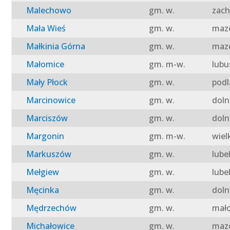
Malechowo
gm. w.
zach
Mała Wieś
gm. w.
mazo
Małkinia Górna
gm. w.
mazo
Małomice
gm. m-w.
lubu
Mały Płock
gm. w.
podl
Marcinowice
gm. w.
doln
Marciszów
gm. w.
doln
Margonin
gm. m-w.
wiel
Markuszów
gm. w.
lube
Mełgiew
gm. w.
lube
Męcinka
gm. w.
doln
Mędrzechów
gm. w.
mało
Michałowice
gm. w.
mazo