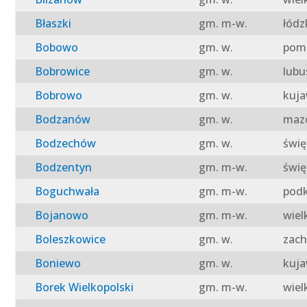
Błaszki
gm. m-w.
łódz
Bobowo
gm. w.
pomo
Bobrowice
gm. w.
lubu
Bobrowo
gm. w.
kuja
Bodzanów
gm. w.
mazo
Bodzechów
gm. w.
świę
Bodzentyn
gm. m-w.
świę
Boguchwała
gm. m-w.
podk
Bojanowo
gm. m-w.
wiel
Boleszkowice
gm. w.
zach
Boniewo
gm. w.
kuja
Borek Wielkopolski
gm. m-w.
wiel