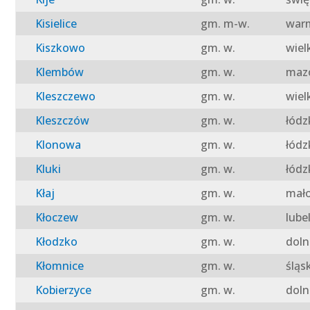
Kisielice
gm. m-w.
warm
Kiszkowo
gm. w.
wiel
Klembów
gm. w.
mazo
Kleszczewo
gm. w.
wiel
Kleszczów
gm. w.
łódz
Klonowa
gm. w.
łódz
Kluki
gm. w.
łódz
Kłaj
gm. w.
mało
Kłoczew
gm. w.
lube
Kłodzko
gm. w.
doln
Kłomnice
gm. w.
śląs
Kobierzyce
gm. w.
doln