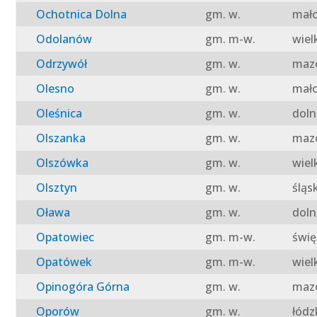
Ochotnica Dolna
gm. w.
mało
Odolanów
gm. m-w.
wiel
Odrzywół
gm. w.
mazo
Olesno
gm. w.
mało
Oleśnica
gm. w.
doln
Olszanka
gm. w.
mazo
Olszówka
gm. w.
wiel
Olsztyn
gm. w.
śląs
Oława
gm. w.
doln
Opatowiec
gm. m-w.
świę
Opatówek
gm. m-w.
wiel
Opinogóra Górna
gm. w.
mazo
Oporów
gm. w.
łódz