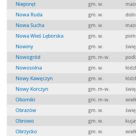
Nieporęt
gm. w.
mazo
Nowa Ruda
gm. w.
doln
Nowa Sucha
gm. w.
mazo
Nowa Wieś Lęborska
gm. w.
pomo
Nowiny
gm. w.
świę
Nowogród
gm. m-w.
podl
Nowosolna
gm. w.
łódz
Nowy Kawęczyn
gm. w.
łódz
Nowy Korczyn
gm. m-w.
świę
Oborniki
gm. m-w.
wiel
Obrazów
gm. w.
świę
Obrowo
gm. w.
kuja
Obrzycko
gm. w.
wiel