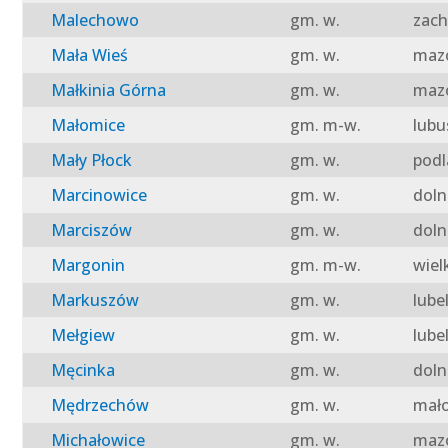
Malechowo
gm. w.
zach
Mała Wieś
gm. w.
mazo
Małkinia Górna
gm. w.
mazo
Małomice
gm. m-w.
lubu
Mały Płock
gm. w.
podl
Marcinowice
gm. w.
doln
Marciszów
gm. w.
doln
Margonin
gm. m-w.
wiel
Markuszów
gm. w.
lube
Mełgiew
gm. w.
lube
Męcinka
gm. w.
doln
Mędrzechów
gm. w.
mało
Michałowice
gm. w.
mazo