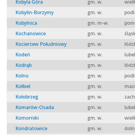
Kobyla Góra
gm. w.
wiel
Kobylin-Borzymy
gm. w.
podl
Kobylnica
gm. m-w.
pomo
Kochanowice
gm. w.
śląs
Kocierzew Południowy
gm. w.
łódz
Kodeń
gm. w.
lube
Kodrąb
gm. w.
łódz
Kolno
gm. w.
podl
Kołbiel
gm. w.
mazo
Kołobrzeg
gm. w.
zach
Komarów-Osada
gm. w.
lube
Komorniki
gm. w.
wiel
Kondratowice
gm. w.
doln