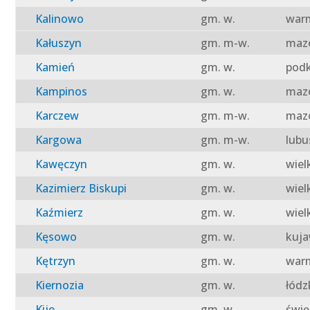
Kalinowo
gm. w.
warm
Kałuszyn
gm. m-w.
mazo
Kamień
gm. w.
podk
Kampinos
gm. w.
mazo
Karczew
gm. m-w.
mazo
Kargowa
gm. m-w.
lubu
Kawęczyn
gm. w.
wiel
Kazimierz Biskupi
gm. w.
wiel
Kaźmierz
gm. w.
wiel
Kęsowo
gm. w.
kuja
Kętrzyn
gm. w.
warm
Kiernozia
gm. w.
łódz
Kije
gm. w.
świę