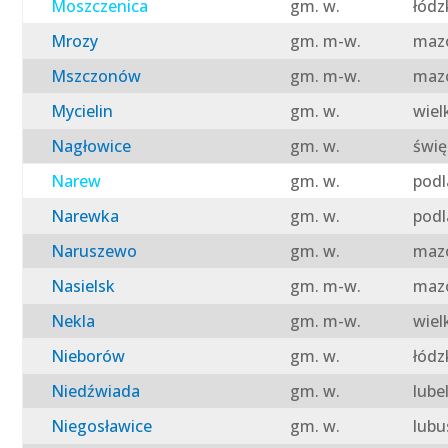
Moszczenica
gm. w.
łódz
Mrozy
gm. m-w.
mazo
Mszczonów
gm. m-w.
mazo
Mycielin
gm. w.
wiel
Nagłowice
gm. w.
świę
Narew
gm. w.
podl
Narewka
gm. w.
podl
Naruszewo
gm. w.
mazo
Nasielsk
gm. m-w.
mazo
Nekla
gm. m-w.
wiel
Nieborów
gm. w.
łódz
Niedźwiada
gm. w.
lube
Niegosławice
gm. w.
lubu