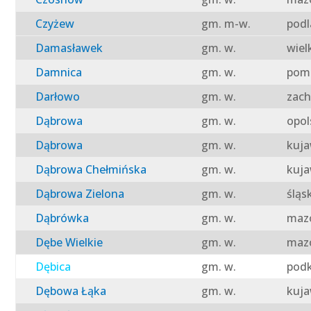
Czyżew
gm. m-w.
podl
Damasławek
gm. w.
wiel
Damnica
gm. w.
pomo
Darłowo
gm. w.
zach
Dąbrowa
gm. w.
opol
Dąbrowa
gm. w.
kuja
Dąbrowa Chełmińska
gm. w.
kuja
Dąbrowa Zielona
gm. w.
śląs
Dąbrówka
gm. w.
mazo
Dębe Wielkie
gm. w.
mazo
Dębica
gm. w.
podk
Dębowa Łąka
gm. w.
kuja