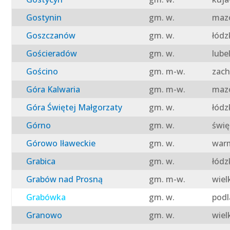
Gostynin
gm. w.
mazo
Goszczanów
gm. w.
łódz
Gościeradów
gm. w.
lube
Gościno
gm. m-w.
zach
Góra Kalwaria
gm. m-w.
mazo
Góra Świętej Małgorzaty
gm. w.
łódz
Górno
gm. w.
świę
Górowo Iławeckie
gm. w.
warm
Grabica
gm. w.
łódz
Grabów nad Prosną
gm. m-w.
wiel
Grabówka
gm. w.
podl
Granowo
gm. w.
wiel