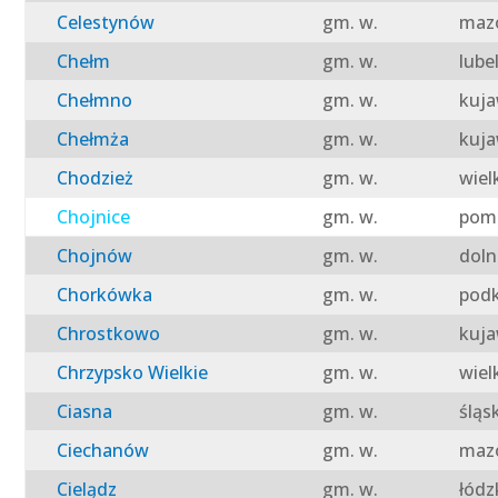
Celestynów
gm. w.
mazo
Chełm
gm. w.
lube
Chełmno
gm. w.
kuja
Chełmża
gm. w.
kuja
Chodzież
gm. w.
wiel
Chojnice
gm. w.
pomo
Chojnów
gm. w.
doln
Chorkówka
gm. w.
podk
Chrostkowo
gm. w.
kuja
Chrzypsko Wielkie
gm. w.
wiel
Ciasna
gm. w.
śląs
Ciechanów
gm. w.
mazo
Cielądz
gm. w.
łódz