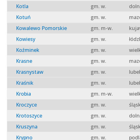
Kotla
gm. w.
doln
Kotuń
gm. w.
mazo
Kowalewo Pomorskie
gm. m-w.
kuja
Kowiesy
gm. w.
łódz
Koźminek
gm. w.
wiel
Krasne
gm. w.
mazo
Krasnystaw
gm. w.
lube
Kraśnik
gm. w.
lube
Krobia
gm. m-w.
wiel
Kroczyce
gm. w.
śląs
Krotoszyce
gm. w.
doln
Kruszyna
gm. w.
śląs
Krypno
gm. w.
podl