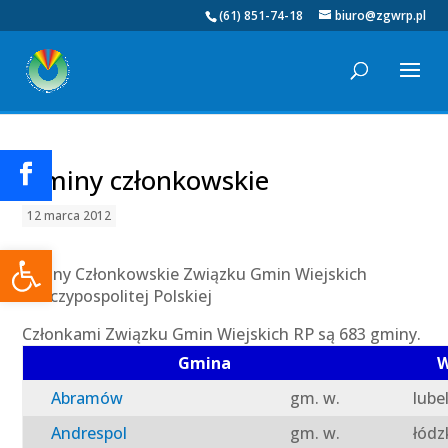
(61) 851-74-18
biuro@zgwrp.pl
Gminy członkowskie
12 marca 2012
Otwórz pasek narzędzi
Gminy Członkowskie Związku Gmin Wiejskich
Rzeczypospolitej Polskiej
Członkami Związku Gmin Wiejskich RP są 683 gminy.
Gmina
W
Abramów
gm. w.
lube
Andrespol
gm. w.
łódz