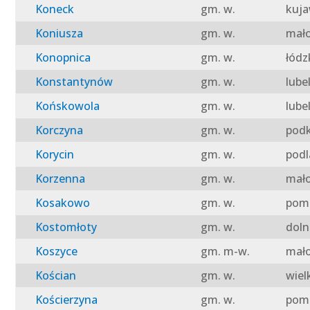
Koneck
gm. w.
kuja
Koniusza
gm. w.
mało
Konopnica
gm. w.
łódz
Konstantynów
gm. w.
lube
Końskowola
gm. w.
lube
Korczyna
gm. w.
podk
Korycin
gm. w.
podl
Korzenna
gm. w.
mało
Kosakowo
gm. w.
pomo
Kostomłoty
gm. w.
doln
Koszyce
gm. m-w.
mało
Kościan
gm. w.
wiel
Kościerzyna
gm. w.
pomo