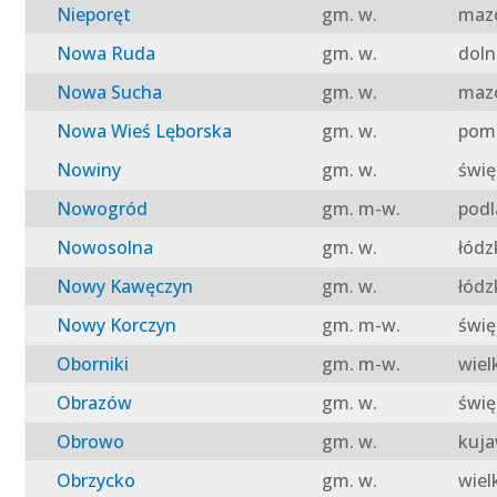
Nieporęt
gm. w.
mazo
Nowa Ruda
gm. w.
doln
Nowa Sucha
gm. w.
mazo
Nowa Wieś Lęborska
gm. w.
pomo
Nowiny
gm. w.
świę
Nowogród
gm. m-w.
podl
Nowosolna
gm. w.
łódz
Nowy Kawęczyn
gm. w.
łódz
Nowy Korczyn
gm. m-w.
świę
Oborniki
gm. m-w.
wiel
Obrazów
gm. w.
świę
Obrowo
gm. w.
kuja
Obrzycko
gm. w.
wiel