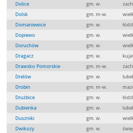
Dolice
gm. w.
zach
Dolsk
gm. m-w.
wiel
Domaniewice
gm. w.
łódz
Dopiewo
gm. w.
wiel
Doruchów
gm. w.
wiel
Dragacz
gm. w.
kuja
Drawsko Pomorskie
gm. m-w.
zach
Drelów
gm. w.
lube
Drobin
gm. m-w.
mazo
Drużbice
gm. w.
łódz
Dubienka
gm. w.
lube
Duszniki
gm. w.
wiel
Dwikozy
gm. w.
świę