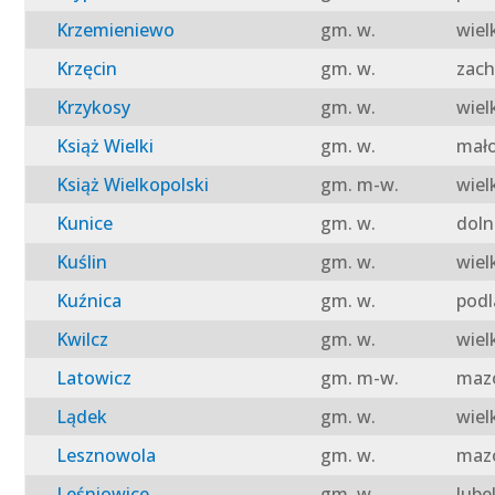
Krzemieniewo
gm. w.
wiel
Krzęcin
gm. w.
zach
Krzykosy
gm. w.
wiel
Książ Wielki
gm. w.
mało
Książ Wielkopolski
gm. m-w.
wiel
Kunice
gm. w.
doln
Kuślin
gm. w.
wiel
Kuźnica
gm. w.
podl
Kwilcz
gm. w.
wiel
Latowicz
gm. m-w.
mazo
Lądek
gm. w.
wiel
Lesznowola
gm. w.
mazo
Leśniowice
gm. w.
lube