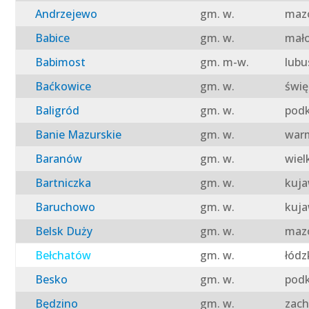
Andrzejewo
gm. w.
mazo
Babice
gm. w.
mało
Babimost
gm. m-w.
lubu
Baćkowice
gm. w.
świę
Baligród
gm. w.
podk
Banie Mazurskie
gm. w.
warm
Baranów
gm. w.
wiel
Bartniczka
gm. w.
kuja
Baruchowo
gm. w.
kuja
Belsk Duży
gm. w.
mazo
Bełchatów
gm. w.
łódz
Besko
gm. w.
podk
Będzino
gm. w.
zach