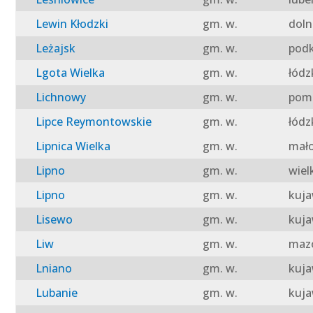
Lewin Kłodzki
gm. w.
doln
Leżajsk
gm. w.
podk
Lgota Wielka
gm. w.
łódz
Lichnowy
gm. w.
pomo
Lipce Reymontowskie
gm. w.
łódz
Lipnica Wielka
gm. w.
mało
Lipno
gm. w.
wiel
Lipno
gm. w.
kuja
Lisewo
gm. w.
kuja
Liw
gm. w.
mazo
Lniano
gm. w.
kuja
Lubanie
gm. w.
kuja