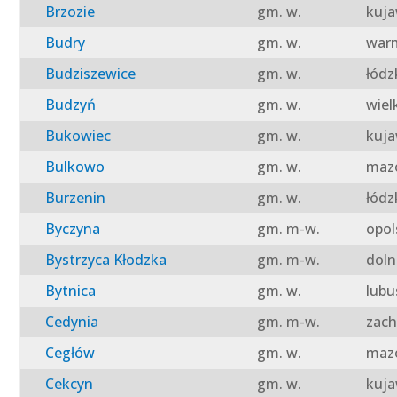
Brzozie
gm. w.
kuja
Budry
gm. w.
warm
Budziszewice
gm. w.
łódz
Budzyń
gm. w.
wiel
Bukowiec
gm. w.
kuja
Bulkowo
gm. w.
mazo
Burzenin
gm. w.
łódz
Byczyna
gm. m-w.
opol
Bystrzyca Kłodzka
gm. m-w.
doln
Bytnica
gm. w.
lubu
Cedynia
gm. m-w.
zach
Cegłów
gm. w.
mazo
Cekcyn
gm. w.
kuja