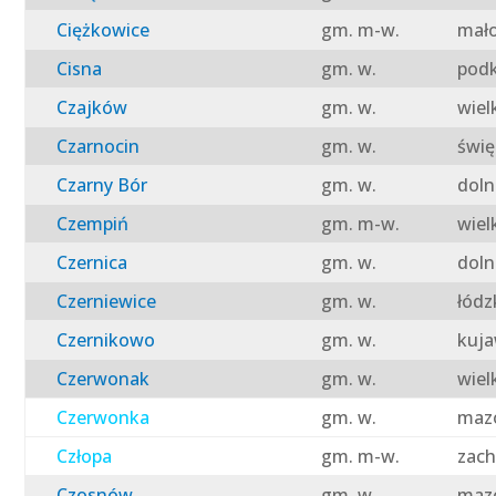
Ciężkowice
gm. m-w.
mało
Cisna
gm. w.
podk
Czajków
gm. w.
wiel
Czarnocin
gm. w.
świę
Czarny Bór
gm. w.
doln
Czempiń
gm. m-w.
wiel
Czernica
gm. w.
doln
Czerniewice
gm. w.
łódz
Czernikowo
gm. w.
kuja
Czerwonak
gm. w.
wiel
Czerwonka
gm. w.
mazo
Człopa
gm. m-w.
zach
Czosnów
gm. w.
mazo