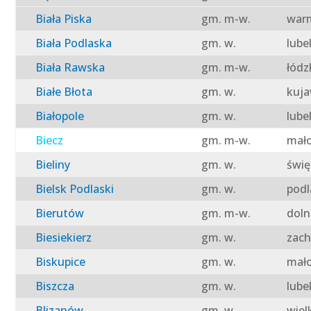
Biała Piska
gm. m-w.
warm
Biała Podlaska
gm. w.
lube
Biała Rawska
gm. m-w.
łódz
Białe Błota
gm. w.
kuja
Białopole
gm. w.
lube
Biecz
gm. m-w.
mało
Bieliny
gm. w.
świę
Bielsk Podlaski
gm. w.
podl
Bierutów
gm. m-w.
doln
Biesiekierz
gm. w.
zach
Biskupice
gm. w.
mało
Biszcza
gm. w.
lube
Blizanów
gm. w.
wiel