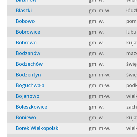
Błaszki
gm. m-w.
łódz
Bobowo
gm. w.
pomo
Bobrowice
gm. w.
lubu
Bobrowo
gm. w.
kuja
Bodzanów
gm. w.
mazo
Bodzechów
gm. w.
świę
Bodzentyn
gm. m-w.
świę
Boguchwała
gm. m-w.
podk
Bojanowo
gm. m-w.
wiel
Boleszkowice
gm. w.
zach
Boniewo
gm. w.
kuja
Borek Wielkopolski
gm. m-w.
wiel