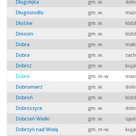
Długołęka
gm. w.
doln
Długosiodło
gm. w.
mazo
Dłutów
gm. w.
łódz
Dmosin
gm. w.
łódz
Dobra
gm. w.
mało
Dobra
gm. w.
zach
Dobrcz
gm. w.
kuja
Dobre
gm. m-w.
mazo
Dobromierz
gm. w.
doln
Dobroń
gm. w.
łódz
Dobroszyce
gm. w.
doln
Dobrzeń Wielki
gm. w.
opol
Dobrzyń nad Wisłą
gm. m-w.
kuja