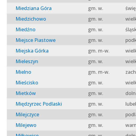
Miedziana Góra
gm. w.
świę
Miedzichowo
gm. w.
wiel
Miedźno
gm. w.
śląs
Miejsce Piastowe
gm. w.
podk
Miejska Górka
gm. m-w.
wiel
Mieleszyn
gm. w.
wiel
Mielno
gm. m-w.
zach
Mieścisko
gm. w.
wiel
Mietków
gm. w.
doln
Międzyrzec Podlaski
gm. w.
lube
Milejczyce
gm. w.
podl
Milejewo
gm. w.
warm
Miłkowice
gm. w.
doln