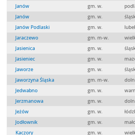
Janów
gm. w.
podl
Janów
gm. w.
śląs
Janów Podlaski
gm. w.
lube
Jaraczewo
gm. m-w.
wiel
Jasienica
gm. w.
śląs
Jasieniec
gm. w.
mazo
Jaworze
gm. w.
śląs
Jaworzyna Śląska
gm. m-w.
doln
Jedwabno
gm. w.
warm
Jerzmanowa
gm. w.
doln
Jeżów
gm. w.
łódz
Jodłownik
gm. w.
mało
Kaczory
gm. w.
wiel