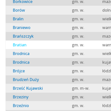
Borkowice
gm. w.
mazo
Borów
gm. w.
doln
Bralin
gm. w.
wiel
Braniewo
gm. w.
warm
Brańszczyk
gm. w.
mazo
Bratian
gm. w.
warm
Brodnica
gm. w.
wiel
Brodnica
gm. w.
kuja
Brójce
gm. w.
łódz
Brudzeń Duży
gm. w.
mazo
Brześć Kujawski
gm. m-w.
kuja
Brzeziny
gm. w.
wiel
Brzeźnio
gm. w.
łódz