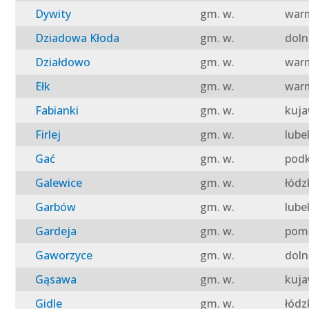
Dywity
gm. w.
warm
Dziadowa Kłoda
gm. w.
doln
Działdowo
gm. w.
warm
Ełk
gm. w.
warm
Fabianki
gm. w.
kuja
Firlej
gm. w.
lube
Gać
gm. w.
podk
Galewice
gm. w.
łódz
Garbów
gm. w.
lube
Gardeja
gm. w.
pomo
Gaworzyce
gm. w.
doln
Gąsawa
gm. w.
kuja
Gidle
gm. w.
łódz