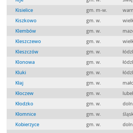
Kisielice
gm. m-w.
warm
Kiszkowo
gm. w.
wiel
Klembów
gm. w.
mazo
Kleszczewo
gm. w.
wiel
Kleszczów
gm. w.
łódz
Klonowa
gm. w.
łódz
Kluki
gm. w.
łódz
Kłaj
gm. w.
mało
Kłoczew
gm. w.
lube
Kłodzko
gm. w.
doln
Kłomnice
gm. w.
śląs
Kobierzyce
gm. w.
doln