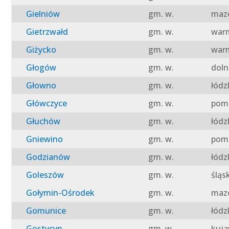
Gielniów
gm. w.
mazo
Gietrzwałd
gm. w.
warm
Giżycko
gm. w.
warm
Głogów
gm. w.
doln
Głowno
gm. w.
łódz
Główczyce
gm. w.
pomo
Głuchów
gm. w.
łódz
Gniewino
gm. w.
pomo
Godzianów
gm. w.
łódz
Goleszów
gm. w.
śląs
Gołymin-Ośrodek
gm. w.
mazo
Gomunice
gm. w.
łódz
Gostycyn
gm. w.
kuja