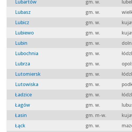
Lubartów
gm. w.
lube
Lubasz
gm. w.
wiel
Lubicz
gm. w.
kuja
Lubiewo
gm. w.
kuja
Lubin
gm. w.
doln
Lubochnia
gm. w.
łódz
Lubrza
gm. w.
opol
Lutomiersk
gm. w.
łódz
Lutowiska
gm. w.
podk
Ładzice
gm. w.
łódz
Łagów
gm. w.
lubu
Łasin
gm. m-w.
kuja
Łąck
gm. w.
mazo