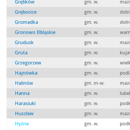
Grębków
gm. w.
mazo
Grębocice
gm. w.
doln
Gromadka
gm. w.
doln
Gronowo Elbląskie
gm. w.
warm
Grudusk
gm. w.
mazo
Gruta
gm. w.
kuja
Grzegorzew
gm. w.
wiel
Hajnówka
gm. w.
podl
Halinów
gm. m-w.
mazo
Hanna
gm. w.
lube
Harasiuki
gm. w.
podk
Huszlew
gm. w.
mazo
Hyżne
gm. w.
podk