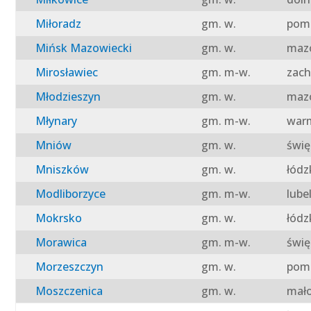
Miłoradz
gm. w.
pomo
Mińsk Mazowiecki
gm. w.
mazo
Mirosławiec
gm. m-w.
zach
Młodzieszyn
gm. w.
mazo
Młynary
gm. m-w.
warm
Mniów
gm. w.
świę
Mniszków
gm. w.
łódz
Modliborzyce
gm. m-w.
lube
Mokrsko
gm. w.
łódz
Morawica
gm. m-w.
świę
Morzeszczyn
gm. w.
pomo
Moszczenica
gm. w.
mało