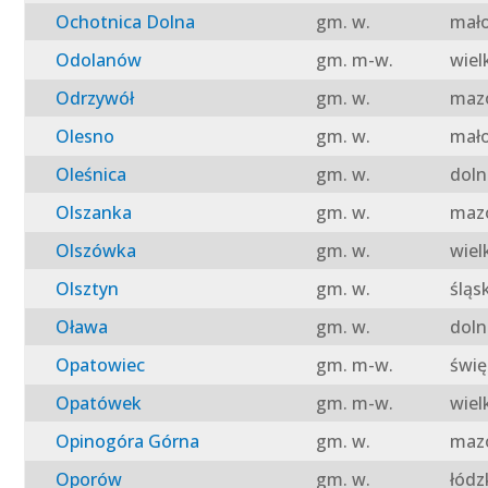
Ochotnica Dolna
gm. w.
mało
Odolanów
gm. m-w.
wiel
Odrzywół
gm. w.
mazo
Olesno
gm. w.
mało
Oleśnica
gm. w.
doln
Olszanka
gm. w.
mazo
Olszówka
gm. w.
wiel
Olsztyn
gm. w.
śląs
Oława
gm. w.
doln
Opatowiec
gm. m-w.
świę
Opatówek
gm. m-w.
wiel
Opinogóra Górna
gm. w.
mazo
Oporów
gm. w.
łódz