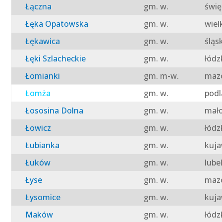
Łączna
gm. w.
świę
Łęka Opatowska
gm. w.
wiel
Łękawica
gm. w.
śląs
Łęki Szlacheckie
gm. w.
łódz
Łomianki
gm. m-w.
mazo
Łomża
gm. w.
podl
Łososina Dolna
gm. w.
mało
Łowicz
gm. w.
łódz
Łubianka
gm. w.
kuja
Łuków
gm. w.
lube
Łyse
gm. w.
mazo
Łysomice
gm. w.
kuja
Maków
gm. w.
łódz