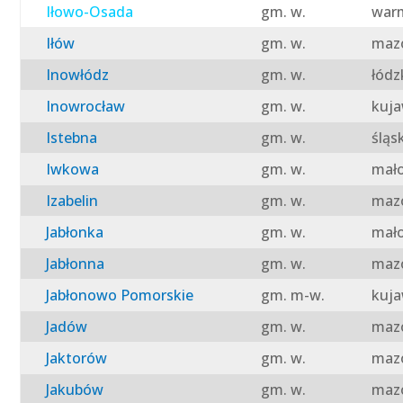
Iłowo-Osada
gm. w.
warm
Iłów
gm. w.
mazo
Inowłódz
gm. w.
łódz
Inowrocław
gm. w.
kuja
Istebna
gm. w.
śląs
Iwkowa
gm. w.
mało
Izabelin
gm. w.
mazo
Jabłonka
gm. w.
mało
Jabłonna
gm. w.
mazo
Jabłonowo Pomorskie
gm. m-w.
kuja
Jadów
gm. w.
mazo
Jaktorów
gm. w.
mazo
Jakubów
gm. w.
mazo