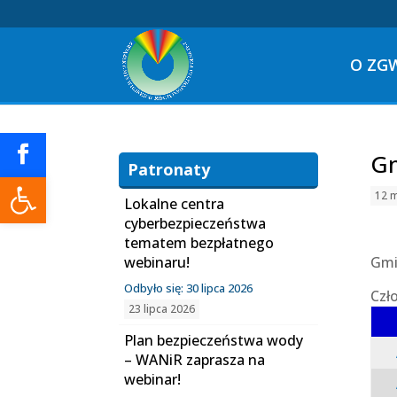
O ZG
Gm
Patronaty
Otwórz pasek narzędzi
12 
Lokalne centra
cyberbezpieczeństwa
tematem bezpłatnego
webinaru!
Gmi
Odbyło się: 30 lipca 2026
Czł
23 lipca 2026
Plan bezpieczeństwa wody
– WANiR zaprasza na
webinar!