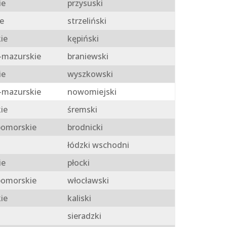
ie
przysuski
e
strzeliński
ie
kępiński
mazurskie
braniewski
ie
wyszkowski
mazurskie
nowomiejski
ie
śremski
omorskie
brodnicki
łódzki wschodni
ie
płocki
omorskie
włocławski
ie
kaliski
sieradzki