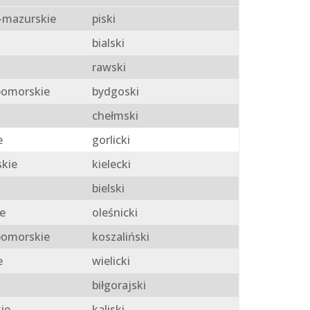
mazurskie
piski
bialski
rawski
omorskie
bydgoski
chełmski
e
gorlicki
skie
kielecki
bielski
e
oleśnicki
omorskie
koszaliński
e
wielicki
biłgorajski
ie
kaliski