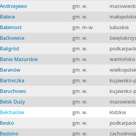
Andrzejewo
gm. w.
mazowieck
Babice
gm. w.
małopolski
Babimost
gm. m-w.
lubuskie
Baćkowice
gm. w.
świętokrzy
Baligród
gm. w.
podkarpack
Banie Mazurskie
gm. w.
warmińsko-
Baranów
gm. w.
wielkopolsk
Bartniczka
gm. w.
kujawsko-p
Baruchowo
gm. w.
kujawsko-p
Belsk Duży
gm. w.
mazowieck
Bełchatów
gm. w.
łódzkie
Besko
gm. w.
podkarpack
Będzino
gm. w.
zachodniop