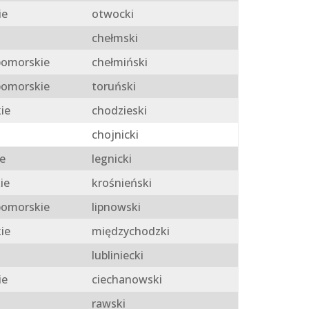
ie
otwocki
chełmski
omorskie
chełmiński
omorskie
toruński
ie
chodzieski
chojnicki
e
legnicki
ie
krośnieński
omorskie
lipnowski
ie
międzychodzki
lubliniecki
ie
ciechanowski
rawski