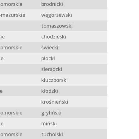
omorskie
brodnicki
mazurskie
węgorzewski
tomaszowski
ie
chodzieski
omorskie
świecki
ie
płocki
sieradzki
kluczborski
e
kłodzki
krośnieński
omorskie
gryfiński
ie
miński
omorskie
tucholski