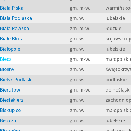
Biała Piska
gm. m-w.
warmińsko-
Biała Podlaska
gm. w.
lubelskie
Biała Rawska
gm. m-w.
łódzkie
Białe Błota
gm. w.
kujawsko-p
Białopole
gm. w.
lubelskie
Biecz
gm. m-w.
małopolski
Bieliny
gm. w.
świętokrzy
Bielsk Podlaski
gm. w.
podlaskie
Bierutów
gm. m-w.
dolnośląski
Biesiekierz
gm. w.
zachodniop
Biskupice
gm. w.
małopolski
Biszcza
gm. w.
lubelskie
Blizanów
gm. w.
wielkopolsk