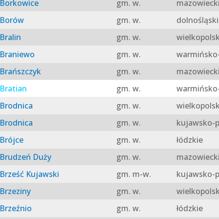
Borkowice
gm. w.
mazowieck
Borów
gm. w.
dolnośląski
Bralin
gm. w.
wielkopolsk
Braniewo
gm. w.
warmińsko-
Brańszczyk
gm. w.
mazowieck
Bratian
gm. w.
warmińsko-
Brodnica
gm. w.
wielkopolsk
Brodnica
gm. w.
kujawsko-p
Brójce
gm. w.
łódzkie
Brudzeń Duży
gm. w.
mazowieck
Brześć Kujawski
gm. m-w.
kujawsko-p
Brzeziny
gm. w.
wielkopolsk
Brzeźnio
gm. w.
łódzkie