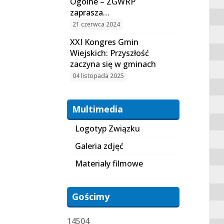
Ogólne – ZGWRP
zaprasza…
21 czerwca 2024
XXI Kongres Gmin
Wiejskich: Przyszłość
zaczyna się w gminach
04 listopada 2025
Multimedia
Logotyp Związku
Galeria zdjęć
Materiały filmowe
Gościmy
14504