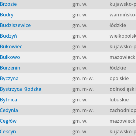
Brzozie
gm. w.
kujawsko-p
Budry
gm. w.
warmińsko-
Budziszewice
gm. w.
łódzkie
Budzyń
gm. w.
wielkopolsk
Bukowiec
gm. w.
kujawsko-p
Bulkowo
gm. w.
mazowieck
Burzenin
gm. w.
łódzkie
Byczyna
gm. m-w.
opolskie
Bystrzyca Kłodzka
gm. m-w.
dolnośląski
Bytnica
gm. w.
lubuskie
Cedynia
gm. m-w.
zachodniop
Cegłów
gm. w.
mazowieck
Cekcyn
gm. w.
kujawsko-p