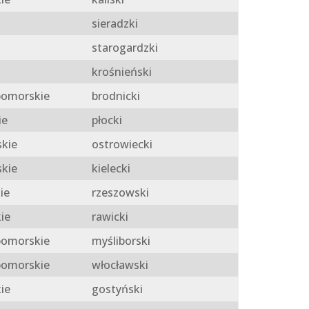
sieradzki
starogardzki
krośnieński
omorskie
brodnicki
ie
płocki
skie
ostrowiecki
skie
kielecki
ie
rzeszowski
ie
rawicki
omorskie
myśliborski
omorskie
włocławski
ie
gostyński