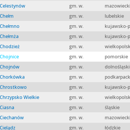
Celestynów
gm. w.
mazowieck
Chełm
gm. w.
lubelskie
Chełmno
gm. w.
kujawsko-p
Chełmża
gm. w.
kujawsko-p
Chodzież
gm. w.
wielkopolsk
Chojnice
gm. w.
pomorskie
Chojnów
gm. w.
dolnośląski
Chorkówka
gm. w.
podkarpack
Chrostkowo
gm. w.
kujawsko-p
Chrzypsko Wielkie
gm. w.
wielkopolsk
Ciasna
gm. w.
śląskie
Ciechanów
gm. w.
mazowieck
Cielądz
gm. w.
łódzkie