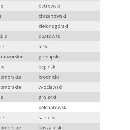
ie
ostrowski
e
chrzanowski
zielonogórski
skie
opatowski
ie
leski
mazurskie
gołdapski
ie
kępiński
omorskie
brodnicki
omorskie
włocławski
ie
grójecki
bełchatowski
ie
sanocki
omorskie
koszaliński