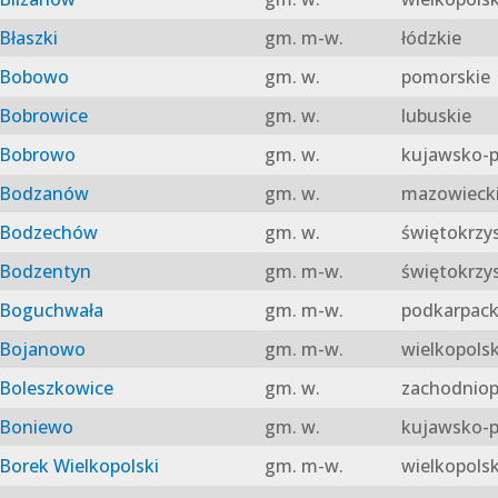
Błaszki
gm. m-w.
łódzkie
Bobowo
gm. w.
pomorskie
Bobrowice
gm. w.
lubuskie
Bobrowo
gm. w.
kujawsko-p
Bodzanów
gm. w.
mazowieck
Bodzechów
gm. w.
świętokrzy
Bodzentyn
gm. m-w.
świętokrzy
Boguchwała
gm. m-w.
podkarpack
Bojanowo
gm. m-w.
wielkopolsk
Boleszkowice
gm. w.
zachodniop
Boniewo
gm. w.
kujawsko-p
Borek Wielkopolski
gm. m-w.
wielkopolsk