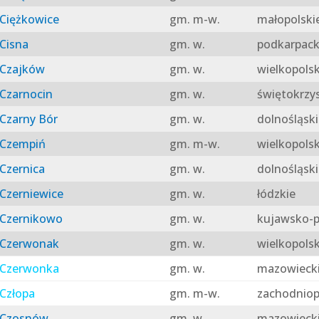
Ciężkowice
gm. m-w.
małopolski
Cisna
gm. w.
podkarpack
Czajków
gm. w.
wielkopolsk
Czarnocin
gm. w.
świętokrzy
Czarny Bór
gm. w.
dolnośląski
Czempiń
gm. m-w.
wielkopolsk
Czernica
gm. w.
dolnośląski
Czerniewice
gm. w.
łódzkie
Czernikowo
gm. w.
kujawsko-p
Czerwonak
gm. w.
wielkopolsk
Czerwonka
gm. w.
mazowieck
Człopa
gm. m-w.
zachodniop
Czosnów
gm. w.
mazowieck