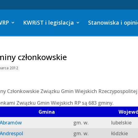
WRP
KWRiST i legislacja
Stanowiska i opini
iny członkowskie
marca 2012
ny Członkowskie Związku Gmin Wiejskich Rzeczypospolitej 
onkami Związku Gmin Wiejskich RP są 683 gminy.
Gmina
Wojew
Abramów
gm. w.
lubelskie
Andrespol
gm. w.
łódzkie