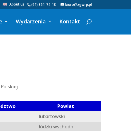
About us
(61) 851-74-18
biuro@zgwrp.pl
e
Wydarzenia
Kontakt
Polskiej
ództwo
Powiat
lubartowski
łódzki wschodni