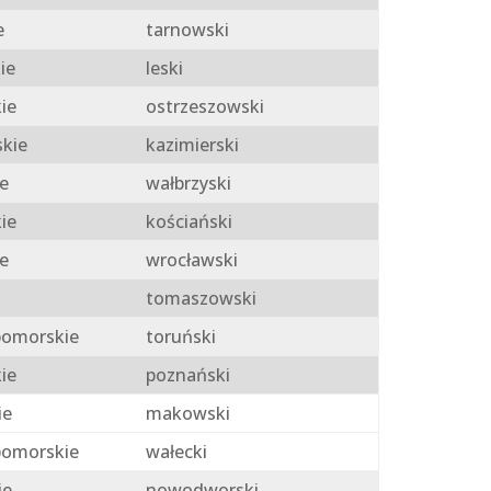
e
tarnowski
ie
leski
ie
ostrzeszowski
skie
kazimierski
e
wałbrzyski
ie
kościański
e
wrocławski
tomaszowski
omorskie
toruński
ie
poznański
ie
makowski
omorskie
wałecki
ie
nowodworski